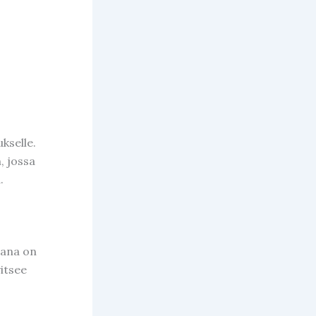
kselle.
, jossa
.
jana on
itsee