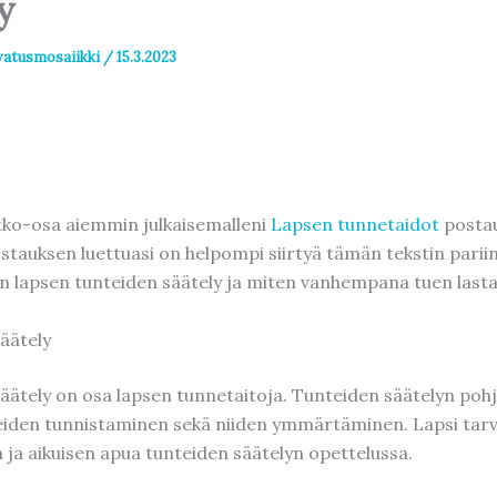
y
vatusmosaiikki
/
15.3.2023
ko-osa aiemmin julkaisemalleni
Lapsen tunnetaidot
postau
stauksen luettuasi on helpompi siirtyä tämän tekstin pariin
n lapsen tunteiden säätely ja miten vanhempana tuen lasta
äätely
äätely on osa lapsen tunnetaitoja. Tunteiden säätelyn poh
iden tunnistaminen sekä niiden ymmärtäminen. Lapsi tarv
a aikuisen apua tunteiden säätelyn opettelussa.