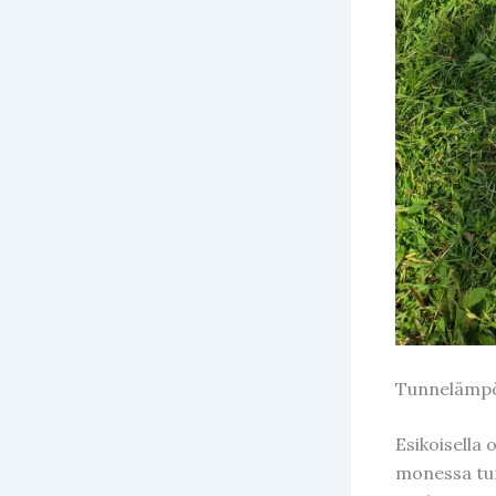
Tunnelämpö
Esikoisella 
monessa tun