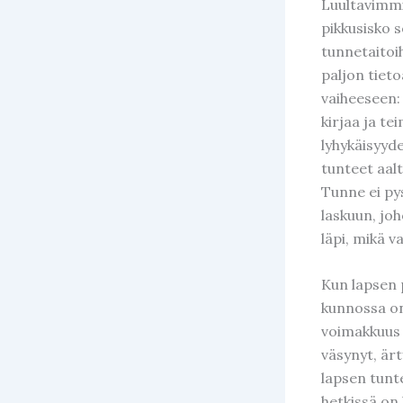
Luultavimmi
pikkusisko 
tunnetaitoih
paljon tieto
vaiheeseen:
kirjaa ja t
lyhykäisyyd
tunteet aal
Tunne ei py
laskuun, jo
läpi, mikä 
Kun lapsen p
kunnossa on 
voimakkuus 
väsynyt, ärt
lapsen tunt
hetkissä on 