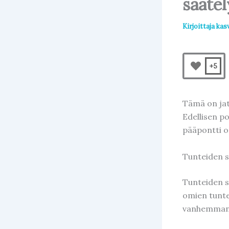
säätel
Kirjoittaja
kas
+5
Tämä on jat
Edellisen po
pääpontti o
Tunteiden s
Tunteiden s
omien tunte
vanhemman j