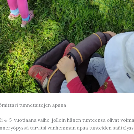
mittari tunnetaitojen apuna
oli 4-5-vuotiaana vaihe, jolloin hänen tunteensa olivat voi
neryöpyssä tarvitsi vanhemman apua tunteiden säätelyss