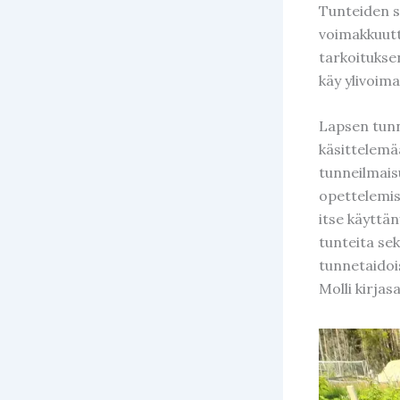
Tunteiden sä
voimakkuutta
tarkoitukse
käy ylivoima
Lapsen tunn
käsittelemä
tunneilmais
opettelemis
itse käyttän
tunteita sek
tunnetaidois
Molli kirjas