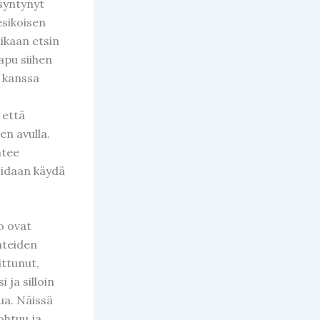
syntynyt
esikoisen
aikaan etsin
 apu siihen
 kanssa
 että
en avulla.
htee
oidaan käydä
to ovat
nteiden
ttunut,
 ja silloin
ua. Näissä
ohtuu ja