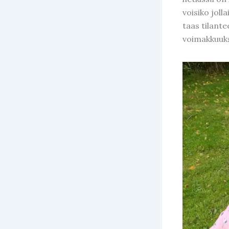
voisiko jol
taas tilante
voimakkuuks