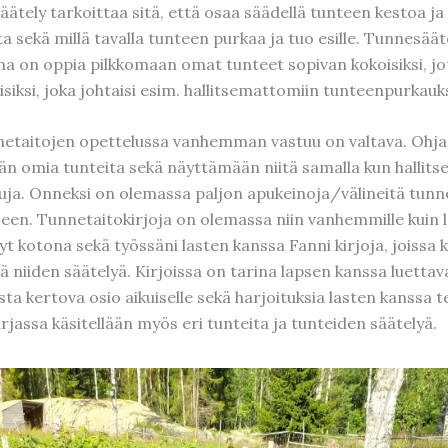
ätely tarkoittaa sitä, että osaa säädellä tunteen kestoa ja
 sekä millä tavalla tunteen purkaa ja tuo esille. Tunnesäät
na on oppia pilkkomaan omat tunteet sopivan kokoisiksi, jo
isiksi, joka johtaisi esim. hallitsemattomiin tunteenpurkauks
etaitojen opettelussa vanhemman vastuu on valtava. Ohj
än omia tunteita sekä näyttämään niitä samalla kun halli
uja. Onneksi on olemassa paljon apukeinoja/välineitä tunn
een. Tunnetaitokirjoja on olemassa niin vanhemmille kuin la
yt kotona sekä työssäni lasten kanssa Fanni kirjoja, joissa k
ä niiden säätelyä. Kirjoissa on tarina lapsen kanssa luettava
ta kertova osio aikuiselle sekä harjoituksia lasten kanssa t
arjassa käsitellään myös eri tunteita ja tunteiden säätelyä.