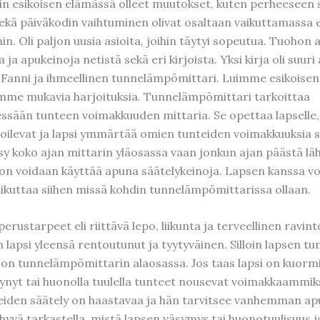
n esikoisen elämässä olleet muutokset, kuten perheeseen 
sekä päiväkodin vaihtuminen olivat osaltaan vaikuttamassa 
in. Oli paljon uusia asioita, joihin täytyi sopeutua. Tuohon 
a ja apukeinoja netistä sekä eri kirjoista. Yksi kirja oli suuri
 Fanni ja ihmeellinen tunnelämpömittari. Luimme esikoisen
eimme mukavia harjoituksia. Tunnelämpömittari tarkoittaa
essään tunteen voimakkuuden mittaria. Se opettaa lapselle,
toilevat ja lapsi ymmärtää omien tunteiden voimakkuuksia s
sy koko ajan mittarin yläosassa vaan jonkun ajan päästä lä
hon voidaan käyttää apuna säätelykeinoja. Lapsen kanssa v
vaikuttaa siihen missä kohdin tunnelämpömittarissa ollaan.
erustarpeet eli riittävä lepo, liikunta ja terveellinen ravin
lapsi yleensä rentoutunut ja tyytyväinen. Silloin lapsen tu
on tunnelämpömittarin alaosassa. Jos taas lapsi on kuormi
ynyt tai huonolla tuulella tunteet nousevat voimakkaammiksi
eiden säätely on haastavaa ja hän tarvitsee vanhemman ap
hyvä tarkastella, mistä lapsen väsymys tai huonotuulisuus j