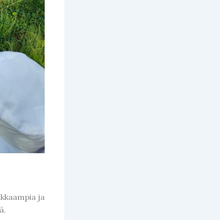
makkaampia ja
ä.