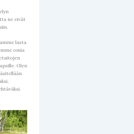
elyn
tta ne eivät
iin.
aamme lasta
tsemme omia
etaitojen
psille. Olen
äsitellään
ksi,
ehtäväksi.