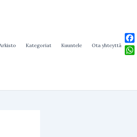
Arkisto
Kategoriat
Kuuntele
Ota yhteyttä
Face
What