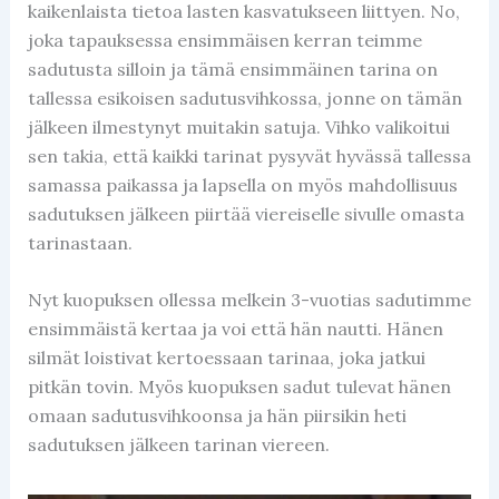
kaikenlaista tietoa lasten kasvatukseen liittyen. No,
joka tapauksessa ensimmäisen kerran teimme
sadutusta silloin ja tämä ensimmäinen tarina on
tallessa esikoisen sadutusvihkossa, jonne on tämän
jälkeen ilmestynyt muitakin satuja. Vihko valikoitui
sen takia, että kaikki tarinat pysyvät hyvässä tallessa
samassa paikassa ja lapsella on myös mahdollisuus
sadutuksen jälkeen piirtää viereiselle sivulle omasta
tarinastaan.
Nyt kuopuksen ollessa melkein 3-vuotias sadutimme
ensimmäistä kertaa ja voi että hän nautti. Hänen
silmät loistivat kertoessaan tarinaa, joka jatkui
pitkän tovin. Myös kuopuksen sadut tulevat hänen
omaan sadutusvihkoonsa ja hän piirsikin heti
sadutuksen jälkeen tarinan viereen.