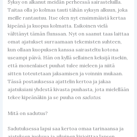
Syksy on alkanut meidän perheessä sairasteluilla.
Taitaa olla jo kolmas tauti tähän syksyn alkuun, joka
meille rantautuu. Itse olen nyt ensimmäistä kertaa
kipeänä ja kuopus kolmatta. Esikoinen vielä
välttänyt tämän flunssan. Nyt on saanut taas laittaa
omat ajatukset surraamaan tekemisten suhteen,
kun ollaan kuopuksen kanssa sairasteltu kotona
useampi päivä. Hän on kyllä sellainen keksijä itsekin,
että monenlaiset puuhat tulee mieleen ja niitä
sitten toteutetaan jaksamisen ja voinnin mukaan.
Tässä postauksessa ajattelin kertoa ja jakaa
ajatuksiani yhdestä kivasta puuhasta, jota mielellään
tekee kipeänäkin ja se puuha on
sadutus
.
Mitä on sadutus?
Sadutuksessa lapsi saa kertoa omaa tarinaansa ja
ajatuksen juoksua ja aikuinen kirjoittaa lapsen