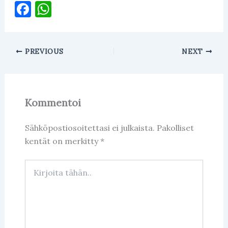
F
W
a
h
c
at
PREVIOUS
NEXT
e
s
b
A
o
p
Kommentoi
o
p
k
Sähköpostiosoitettasi ei julkaista.
Pakolliset
kentät on merkitty
*
Kirjoita
tähän..