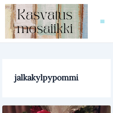
Siirry
sisältöön
jalkakylpypommi