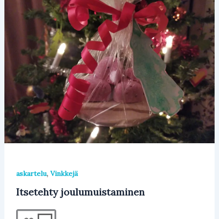
,
askartelu
Vinkkejä
Itsetehty joulumuistaminen