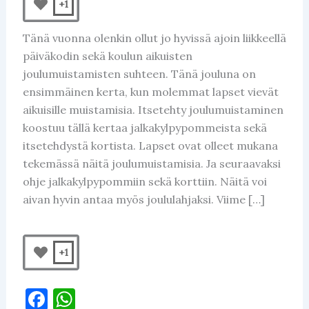
+1
Tänä vuonna olenkin ollut jo hyvissä ajoin liikkeellä
päiväkodin sekä koulun aikuisten
joulumuistamisten suhteen. Tänä jouluna on
ensimmäinen kerta, kun molemmat lapset vievät
aikuisille muistamisia. Itsetehty joulumuistaminen
koostuu tällä kertaa jalkakylpypommeista sekä
itsetehdystä kortista. Lapset ovat olleet mukana
tekemässä näitä joulumuistamisia. Ja seuraavaksi
ohje jalkakylpypommiin sekä korttiin. Näitä voi
aivan hyvin antaa myös joululahjaksi. Viime […]
+1
F
W