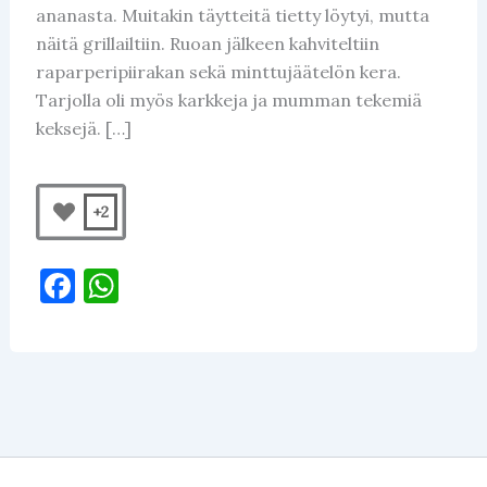
ananasta. Muitakin täytteitä tietty löytyi, mutta
näitä grillailtiin. Ruoan jälkeen kahviteltiin
raparperipiirakan sekä minttujäätelön kera.
Tarjolla oli myös karkkeja ja mumman tekemiä
keksejä. […]
+2
F
W
a
h
c
at
e
s
b
A
o
p