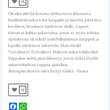
+1
Oli aika siirtää kotona olohuoneen ikkunasta
lumihiutaleaskartelut kaappiin ja miettiä jokin kiva
keväinen/kesäinen taideteos tilalle. Lapset
toivoivat kukka-askartelua, joten se myös tehtiin.
Ajatuksena oli tehdä mahdollisimman simppeli ja
lapsille mieleinen askartelu. Materiaalit
Työvälineet Työvaiheet Mukavia askarteluhetkiä!
Vappukin sieltä pian lähestyy, joten täältä löydät
askarteluidean vappua ajatellen.
Äitienpäiväkortti-idea löytyy täältä. -Saara
+1
F
W