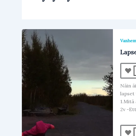
Vanhe
Lapse
Näin äi
lapset 
1.Mitä 
2v -Ett