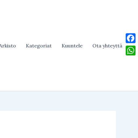
Arkisto
Kategoriat
Kuuntele
Ota yhteyttä
Face
What