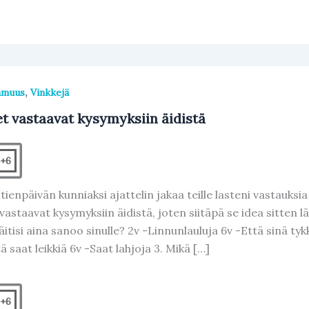
,
mmuus
Vinkkejä
t vastaavat kysymyksiin äidistä
+6
tienpäivän kunniaksi ajattelin jakaa teille lasteni vastauksia
vastaavat kysymyksiin äidistä, joten siitäpä se idea sitten lä
äitisi aina sanoo sinulle? 2v -Linnunlauluja 6v -Että sinä ty
ä saat leikkiä 6v -Saat lahjoja 3. Mikä […]
+6