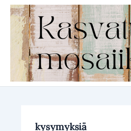
Siirry
sisältöön
kysymyksiä