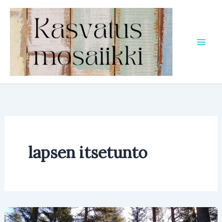
Siirry
sisältöön
lapsen itsetunto