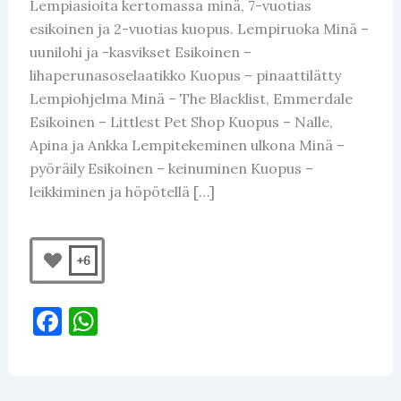
Lempiasioita kertomassa minä, 7-vuotias
esikoinen ja 2-vuotias kuopus. Lempiruoka Minä –
uunilohi ja -kasvikset Esikoinen –
lihaperunasoselaatikko Kuopus – pinaattilätty
Lempiohjelma Minä – The Blacklist, Emmerdale
Esikoinen – Littlest Pet Shop Kuopus – Nalle,
Apina ja Ankka Lempitekeminen ulkona Minä –
pyöräily Esikoinen – keinuminen Kuopus –
leikkiminen ja höpötellä […]
+6
F
W
a
h
c
at