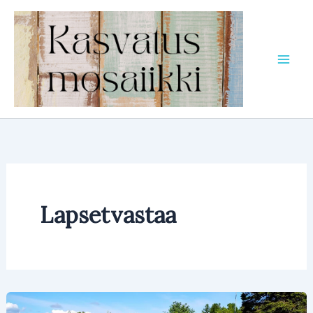
Siirry
sisältöön
Lapsetvastaa