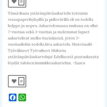
0
Tämä ihana ystävänpäiväaskartelu toteutuu
vessapaperihylsyillä ja pullovärillä eli on todella
helppo ja nopea. Askartelemassa mukana on ollut
7-vuotias sekä 3-vuotias ja molemmat lapset
askartelivat melko itsenäisesti, joten 3-
vuotiaallekin todella kiva askartelu. Materiaalit
Työvälineet Työvaiheet Mukavia
ystävänpäiväaskarteluja! Edellisestä postauksesta
löydät talvisen lumiukkoaskartelun. -Saara
0
F
W
a
h