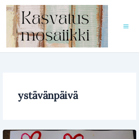
Siirry
sisältöön
ystävänpäivä