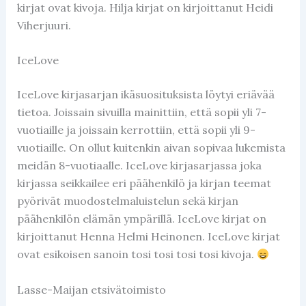
kirjat ovat kivoja. Hilja kirjat on kirjoittanut Heidi
Viherjuuri.
IceLove
IceLove kirjasarjan ikäsuosituksista löytyi eriävää
tietoa. Joissain sivuilla mainittiin, että sopii yli 7-
vuotiaille ja joissain kerrottiin, että sopii yli 9-
vuotiaille. On ollut kuitenkin aivan sopivaa lukemista
meidän 8-vuotiaalle. IceLove kirjasarjassa joka
kirjassa seikkailee eri päähenkilö ja kirjan teemat
pyörivät muodostelmaluistelun sekä kirjan
päähenkilön elämän ympärillä. IceLove kirjat on
kirjoittanut Henna Helmi Heinonen. IceLove kirjat
ovat esikoisen sanoin tosi tosi tosi tosi kivoja.
Lasse-Maijan etsivätoimisto