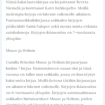
Nämä kaksi lastenkirjaa on kirjoittanut Reetta
Niemelä ja kuvittanut Katri Kirkkopelto. Meillä
molempia kirjoja on lukenut esikoiselle aikuinen.
Fantasiaseikkailukirjassa seikkailee kirjojen
päähenkilö Saimi Salaper sekä monia muita erilaisia
satuhahmoja. Kirjojen ikäsuositus on 7-vuotiaasta
ylöspäin.
Musse ja Helium
Camilla Brinckin Musse ja Helium kirjasarjaan
kuuluu 7 kirjaa. Ensimmäiseen osaan viisi ja tänä
vuonna on tullut uusi seikkailu, jossa on ilmestynyt
kaksi uutta kirjaa. Meillä kotona tätäkin kirjasarjaa
on aikuinen lukenut esikoiselle. Kirjojen ikäsuositus
on 6-vuotiaasta ylöspäin. Kirjojen satumaailmassa
seikkailee hiirisisarukset Musse ja Helium, joiden
jännittävät sekä hauskat tarinat tempaavat