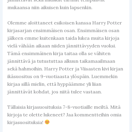
mukaansa niin aikuisen kuin lapsenkin.
Olemme aloittaneet esikoisen kanssa Harry Potter
kirjasarjan ensimmäisen osan. Ensimmäisen osan
jälkeen emme kuitenkaan taida lukea muita kirjoja
vielä vähään aikaan niiden jännittävyyden vuoksi.
Tämä ensimmäinen kirja taitaa olla se vähiten
jännittävä ja tutustuttaa alkuun taikamaailmaan
sekä hahmoihin. Harry Potter ja Viisasten kivi kirjan
ikäsuositus on 9-vuotiaasta ylöspäin. Luemmekin
kirjaa sillä mielin, että hyppäämme yli liian
jännittävät kohdat, jos niitä tulee vastaan.
Tällaisia kirjasuosituksia 7-8-vuotiaille meiltä. Mitä
kirjoja te olette lukeneet? Jaa kommentteihin omia
kirjasuosituksia!