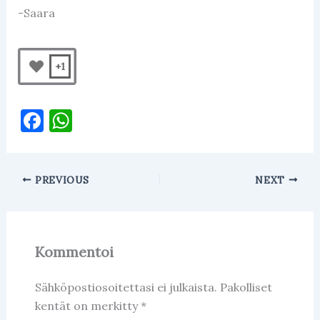
-Saara
+1
F
W
a
h
c
at
PREVIOUS
NEXT
e
s
b
A
o
p
Kommentoi
o
p
k
Sähköpostiosoitettasi ei julkaista.
Pakolliset
kentät on merkitty
*