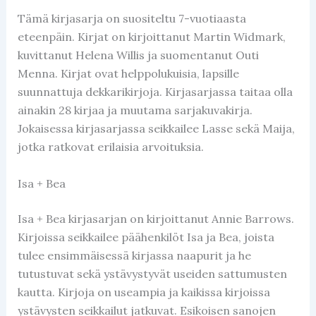
Tämä kirjasarja on suositeltu 7-vuotiaasta
eteenpäin. Kirjat on kirjoittanut Martin Widmark,
kuvittanut Helena Willis ja suomentanut Outi
Menna. Kirjat ovat helppolukuisia, lapsille
suunnattuja dekkarikirjoja. Kirjasarjassa taitaa olla
ainakin 28 kirjaa ja muutama sarjakuvakirja.
Jokaisessa kirjasarjassa seikkailee Lasse sekä Maija,
jotka ratkovat erilaisia arvoituksia.
Isa + Bea
Isa + Bea kirjasarjan on kirjoittanut Annie Barrows.
Kirjoissa seikkailee päähenkilöt Isa ja Bea, joista
tulee ensimmäisessä kirjassa naapurit ja he
tutustuvat sekä ystävystyvät useiden sattumusten
kautta. Kirjoja on useampia ja kaikissa kirjoissa
ystävysten seikkailut jatkuvat. Esikoisen sanojen