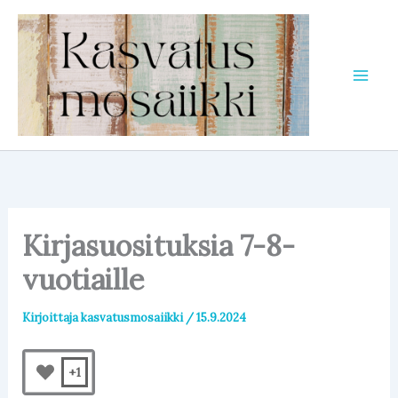
Siirry
sisältöön
Kirjasuosituksia 7-8-
vuotiaille
Kirjoittaja
kasvatusmosaiikki
/
15.9.2024
+1