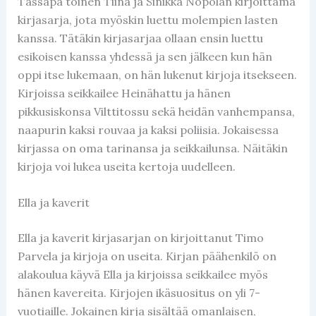
Tässäpä toinen Tiina ja Sinikka Nopolan kirjoittama
kirjasarja, jota myöskin luettu molempien lasten
kanssa. Tätäkin kirjasarjaa ollaan ensin luettu
esikoisen kanssa yhdessä ja sen jälkeen kun hän
oppi itse lukemaan, on hän lukenut kirjoja itsekseen.
Kirjoissa seikkailee Heinähattu ja hänen
pikkusiskonsa Vilttitossu sekä heidän vanhempansa,
naapurin kaksi rouvaa ja kaksi poliisia. Jokaisessa
kirjassa on oma tarinansa ja seikkailunsa. Näitäkin
kirjoja voi lukea useita kertoja uudelleen.
Ella ja kaverit
Ella ja kaverit kirjasarjan on kirjoittanut Timo
Parvela ja kirjoja on useita. Kirjan päähenkilö on
alakoulua käyvä Ella ja kirjoissa seikkailee myös
hänen kavereita. Kirjojen ikäsuositus on yli 7-
vuotiaille. Jokainen kirja sisältää omanlaisen,