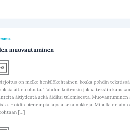
mmuus
yden muovautuminen
+3
irjoitus on melko henkilökohtainen, koska pohdin tekstiss
uksia äitinä olosta. Tahdon kuitenkin jakaa tekstin kanssan
unteita äitiydestä sekä äidiksi tulemisesta. Muovautuminen ä
ista. Hoidin pienempiä lapsia sekä nukkeja. Minulla on aina 
kohtaan […]