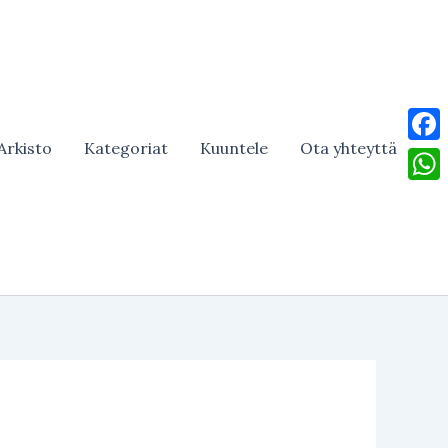
Arkisto
Kategoriat
Kuuntele
Ota yhteyttä
Face
What