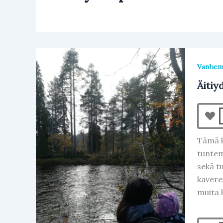
Vanhe
Äiti
Tämä k
tuntem
sekä t
kavere
muita 