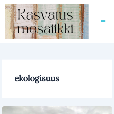
Siirry
sisältöön
ekologisuus