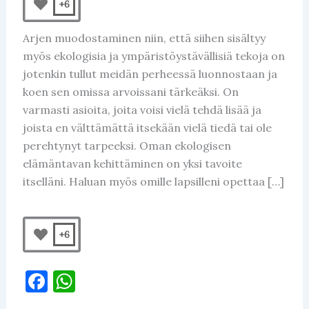
+6
Arjen muodostaminen niin, että siihen sisältyy
myös ekologisia ja ympäristöystävällisiä tekoja on
jotenkin tullut meidän perheessä luonnostaan ja
koen sen omissa arvoissani tärkeäksi. On
varmasti asioita, joita voisi vielä tehdä lisää ja
joista en välttämättä itsekään vielä tiedä tai ole
perehtynyt tarpeeksi. Oman ekologisen
elämäntavan kehittäminen on yksi tavoite
itselläni. Haluan myös omille lapsilleni opettaa […]
+6
F
W
a
h