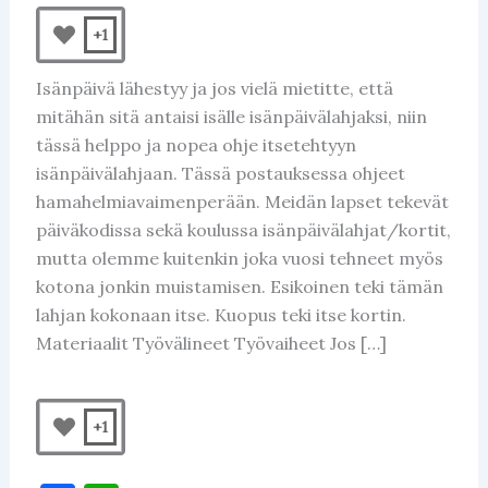
+1
Isänpäivä lähestyy ja jos vielä mietitte, että
mitähän sitä antaisi isälle isänpäivälahjaksi, niin
tässä helppo ja nopea ohje itsetehtyyn
isänpäivälahjaan. Tässä postauksessa ohjeet
hamahelmiavaimenperään. Meidän lapset tekevät
päiväkodissa sekä koulussa isänpäivälahjat/kortit,
mutta olemme kuitenkin joka vuosi tehneet myös
kotona jonkin muistamisen. Esikoinen teki tämän
lahjan kokonaan itse. Kuopus teki itse kortin.
Materiaalit Työvälineet Työvaiheet Jos […]
+1