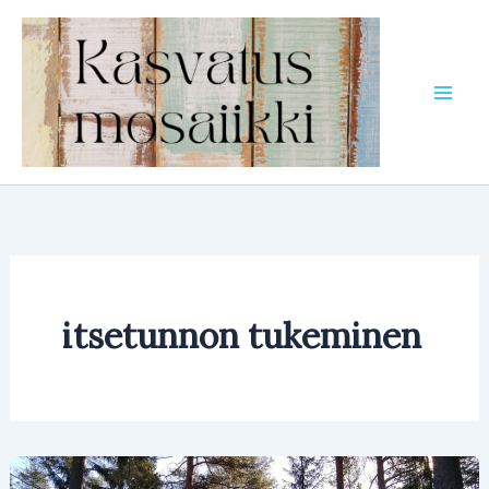
Siirry
sisältöön
itsetunnon tukeminen