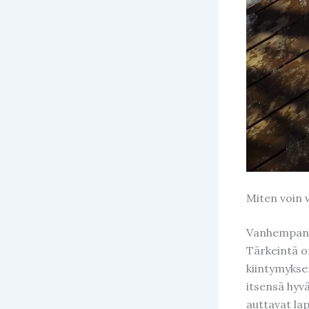
Miten voin 
Vanhempana 
Tärkeintä on
kiintymyksen
itsensä hyv
auttavat la