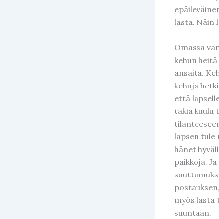
epäileväine
lasta. Näin
Omassa vanh
kehun heitä 
ansaita. Keh
kehuja hetki
että lapsell
takia kuulu 
tilanteeseen
lapsen tule 
hänet hyväll
paikkoja. J
suuttumukse
postauksen,
myös lasta 
suuntaan.