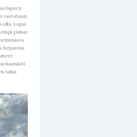
taa lapsen
n vastataan,
 olla. Lapsi
nhempi puhuu
vanhemmasta
i, heijastuu
puheet
u kauniisti
en takia