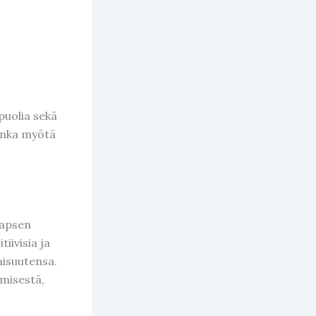
puolia sekä
onka myötä
Lapsen
iivisia ja
aisuutensa.
misestä,