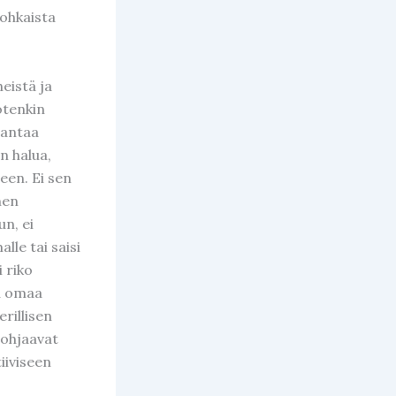
rohkaista
eistä ja
jotenkin
 antaa
n halua,
leen. Ei sen
hen
un, ei
lle tai saisi
i riko
aa omaa
rillisen
 ohjaavat
iiviseen