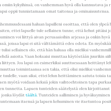
n omiin kykyihinsä, on vanhemman hyvä olla kannustava ja 
 lapsi oppii tunnistamaan omat taitonsa ja ominaisuutensa.
emmuudessani haluan lapsilleni osoittaa, että olen ylpeä h
siten, ettei lapselle tule sellainen tunne, että kehut pitäisi 
uminen voi liittyä aivan perusasioihin arjessa ja onkin hyvä
ssä, joissa lapsi ei sitä välttämättä edes odota. En myöskää
e tulisi sellainen olo, että hän haluaa olla mieliksi vanhemmil
tehdä asioita. Vaan hoksaisi muuttaa käytöstään juurikin sii
 liittyen. Jos lapsi on esimerkiksi suuttuessaan heittänyt lel
muuttaa toimintaansa sen takia, että olisi mieliksi vanhemma
e tuulelle, vaan siksi, ettei lelun heittäminen satuta toisia ta
a sen myötä voidaan keksiä jokin vaihtoehtoinen tapa purk
n tunnetta. Lapsen tunteiden säätelystä olen kirjoittanut e
 jonka löydät
täältä
. Tunteiden salliminen ja hyväksyminen
tuntemaan itsensä ja lapsen kehuminen vie itsetuntoa posit