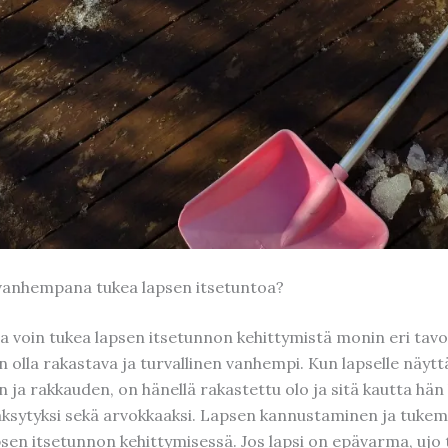
vanhempana tukea lapsen itsetuntoa?
voin tukea lapsen itsetunnon kehittymistä monin eri tavo
 olla rakastava ja turvallinen vanhempi. Kun lapselle näytt
 ja rakkauden, on hänellä rakastettu olo ja sitä kautta hän
äksytyksi sekä arvokkaaksi. Lapsen kannustaminen ja tuke
psen itsetunnon kehittymisessä. Jos lapsi on epävarma, ujo 