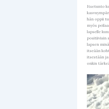
Itsetunto ke
kasvuympäri
hän oppii tu
myös peilaa
lapselle kun
positiivisin
lapsen minä
itseään koh
itsestään ja
onkin tärkeä