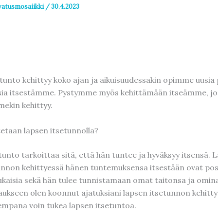
vatusmosaiikki
/
30.4.2023
tunto kehittyy koko ajan ja aikuisuudessakin opimme uusia 
sia itsestämme. Pystymme myös kehittämään itseämme, j
ekin kehittyy.
tetaan lapsen itsetunnolla?
unto tarkoittaa sitä, että hän tuntee ja hyväksyy itsensä. 
unnon kehittyessä hänen tuntemuksensa itsestään ovat posit
aisia sekä hän tulee tunnistamaan omat taitonsa ja omin
ukseen olen koonnut ajatuksiani lapsen itsetunnon kehitty
mpana voin tukea lapsen itsetuntoa.