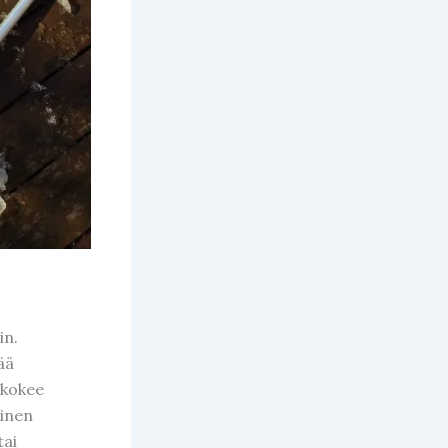
in.
ää
 kokee
minen
tai