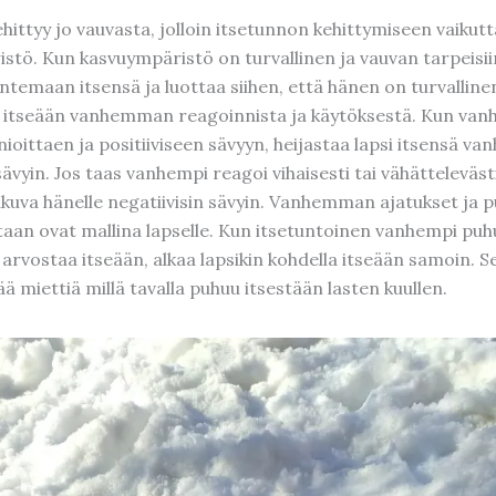
hittyy jo vauvasta, jolloin itsetunnon kehittymiseen vaikut
stö. Kun kasvuympäristö on turvallinen ja vauvan tarpeisii
ntemaan itsensä ja luottaa siihen, että hänen on turvallinen
 itseään vanhemman reagoinnista ja käytöksestä. Kun va
nioittaen ja positiiviseen sävyyn, heijastaa lapsi itsensä 
 sävyin. Jos taas vanhempi reagoi vihaisesti tai vähätteleväst
kuva hänelle negatiivisin sävyin. Vanhemman ajatukset ja 
taan ovat mallina lapselle. Kun itsetuntoinen vanhempi puhu
 arvostaa itseään, alkaa lapsikin kohdella itseään samoin. S
ä miettiä millä tavalla puhuu itsestään lasten kuullen.