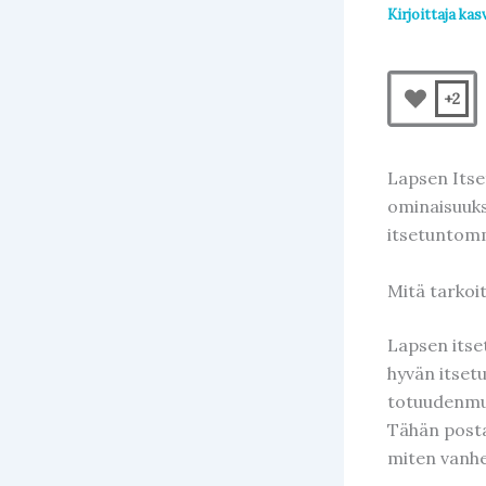
Kirjoittaja
kas
+2
Lapsen Itse
ominaisuuk
itsetuntomm
Mitä tarkoi
Lapsen itset
hyvän itset
totuudenmuk
Tähän posta
miten vanhe