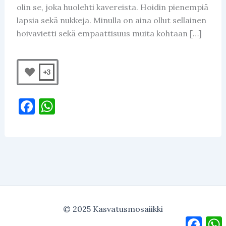
olin se, joka huolehti kavereista. Hoidin pienempiä
lapsia sekä nukkeja. Minulla on aina ollut sellainen
hoivavietti sekä empaattisuus muita kohtaan […]
+3
F
W
a
h
c
at
e
s
b
A
o
p
o
p
© 2025 Kasvatusmosaiikki
k
Faceb