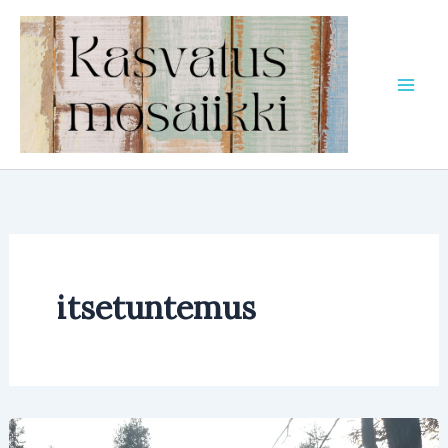
Siirry
sisältöön
itsetuntemus