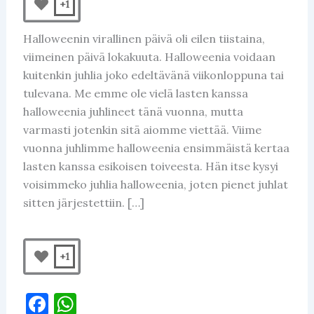
+1
Halloweenin virallinen päivä oli eilen tiistaina,
viimeinen päivä lokakuuta. Halloweenia voidaan
kuitenkin juhlia joko edeltävänä viikonloppuna tai
tulevana. Me emme ole vielä lasten kanssa
halloweenia juhlineet tänä vuonna, mutta
varmasti jotenkin sitä aiomme viettää. Viime
vuonna juhlimme halloweenia ensimmäistä kertaa
lasten kanssa esikoisen toiveesta. Hän itse kysyi
voisimmeko juhlia halloweenia, joten pienet juhlat
sitten järjestettiin. […]
+1
F
W