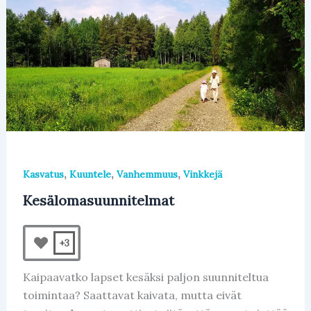
,
,
,
Kasvatus
Kuuntele
Vanhemmuus
Vinkkejä
Kesälomasuunnitelmat
+3
Kaipaavatko lapset kesäksi paljon suunniteltua
toimintaa? Saattavat kaivata, mutta eivät