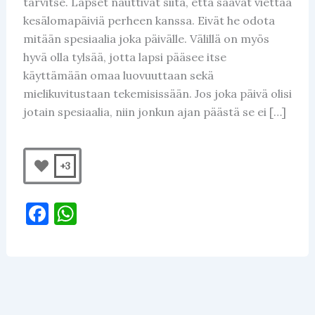
tarvitse. Lapset nauttivat siitä, että saavat viettää
kesälomapäiviä perheen kanssa. Eivät he odota
mitään spesiaalia joka päivälle. Välillä on myös
hyvä olla tylsää, jotta lapsi pääsee itse
käyttämään omaa luovuuttaan sekä
mielikuvitustaan tekemisissään. Jos joka päivä olisi
jotain spesiaalia, niin jonkun ajan päästä se ei […]
+3
F
W
a
h
c
at
e
s
b
A