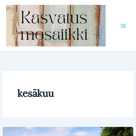
Siirry
sisältöön
kesäkuu