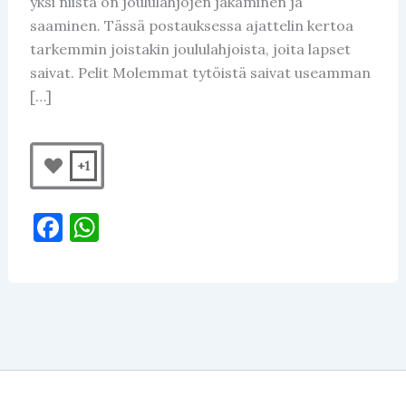
yksi niistä on joululahjojen jakaminen ja
saaminen. Tässä postauksessa ajattelin kertoa
tarkemmin joistakin joululahjoista, joita lapset
saivat. Pelit Molemmat tytöistä saivat useamman
[…]
+1
F
W
a
h
c
at
e
s
b
A
o
p
o
p