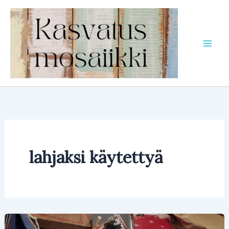
Siirry
sisältöön
lahjaksi käytettyä