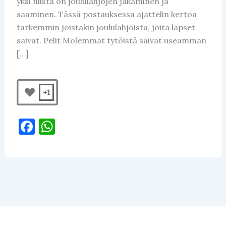
yksi niistä on joululahjojen jakaminen ja
saaminen. Tässä postauksessa ajattelin kertoa
tarkemmin joistakin joululahjoista, joita lapset
saivat. Pelit Molemmat tytöistä saivat useamman
[…]
+1
F
W
a
h
c
at
e
s
b
A
o
p
o
p