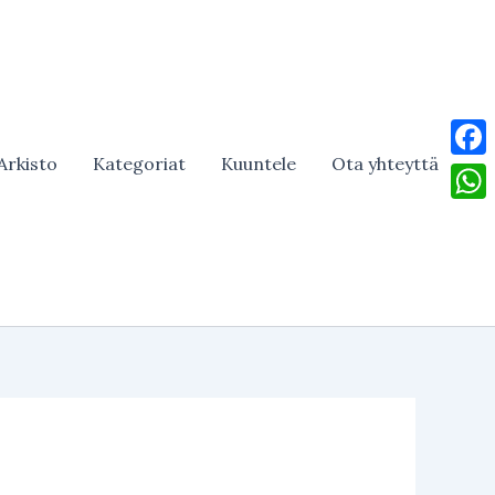
Arkisto
Kategoriat
Kuuntele
Ota yhteyttä
Face
What