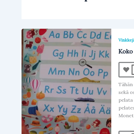
Vinkkej
Koko 
Tähän 
sekä o
pelata
pelate
Monet 