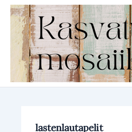
Siirry
sisältöön
lastenlautapelit