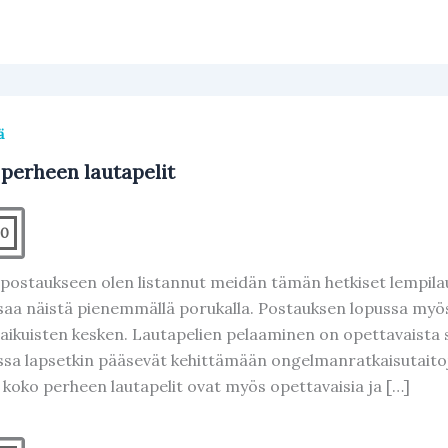
ä
perheen lautapelit
0
postaukseen olen listannut meidän tämän hetkiset lempila
saa näistä pienemmällä porukalla. Postauksen lopussa myös 
 aikuisten kesken. Lautapelien pelaaminen on opettavaista
ssa lapsetkin pääsevät kehittämään ongelmanratkaisutaitoj
koko perheen lautapelit ovat myös opettavaisia ja […]