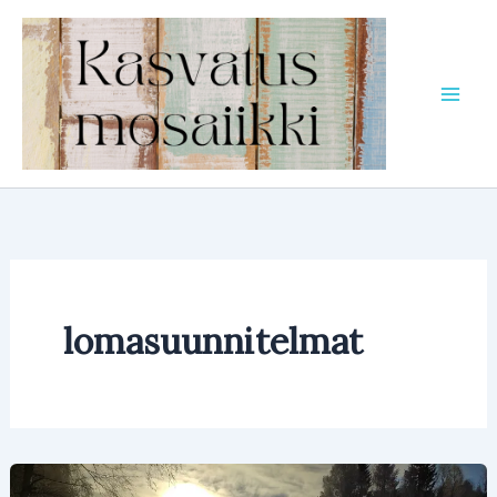
Siirry
sisältöön
lomasuunnitelmat