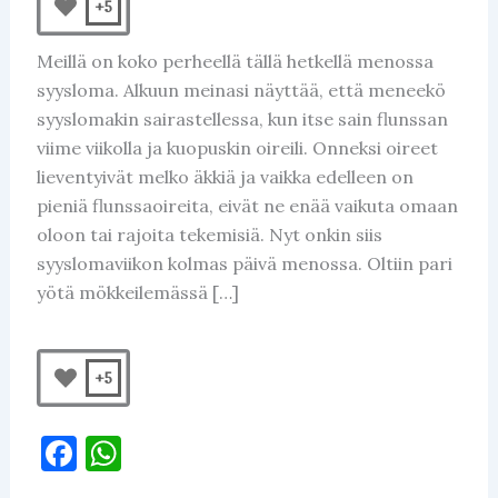
+5
Meillä on koko perheellä tällä hetkellä menossa
syysloma. Alkuun meinasi näyttää, että meneekö
syyslomakin sairastellessa, kun itse sain flunssan
viime viikolla ja kuopuskin oireili. Onneksi oireet
lieventyivät melko äkkiä ja vaikka edelleen on
pieniä flunssaoireita, eivät ne enää vaikuta omaan
oloon tai rajoita tekemisiä. Nyt onkin siis
syyslomaviikon kolmas päivä menossa. Oltiin pari
yötä mökkeilemässä […]
+5
F
W
a
h