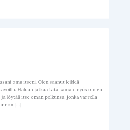
essani oma itseni. Olen saanut leikkiä
ni tavoilla. Haluan jatkaa tätä samaa myös omien
ä ja löytää itse oman polkunsa, jonka varrella
tunnon […]