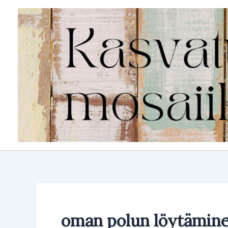
Siirry
sisältöön
oman polun löytämin