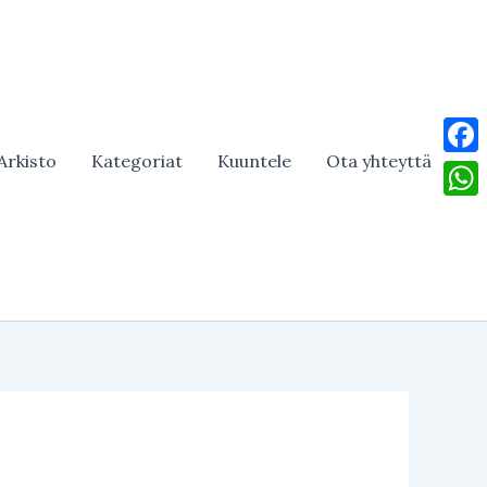
Arkisto
Kategoriat
Kuuntele
Ota yhteyttä
Face
What