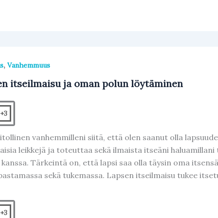
,
s
Vanhemmuus
n itseilmaisu ja oman polun löytäminen
+3
itollinen vanhemmilleni siitä, että olen saanut olla lapsuud
aisia leikkejä ja toteuttaa sekä ilmaista itseäni haluamilla
 kanssa. Tärkeintä on, että lapsi saa olla täysin oma itsens
pastamassa sekä tukemassa. Lapsen itseilmaisu tukee itse
+3