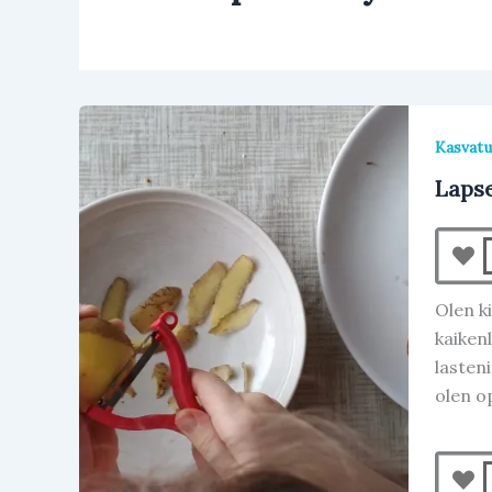
Kasvatu
Lapse
Olen ki
kaikenl
lasteni
olen o