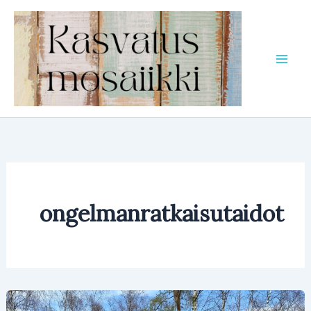
Siirry
sisältöön
ongelmanratkaisutaidot