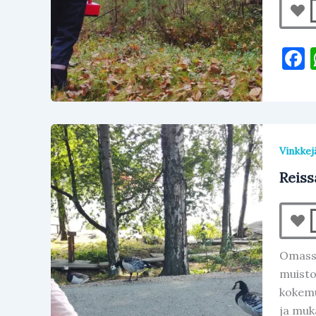
a
Vinkkej
Reiss
Omassa
muisto
kokemu
ja muk