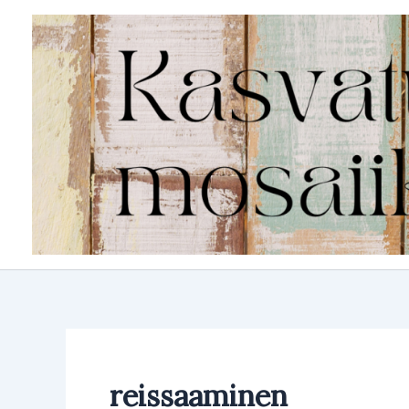
Siirry
sisältöön
reissaaminen