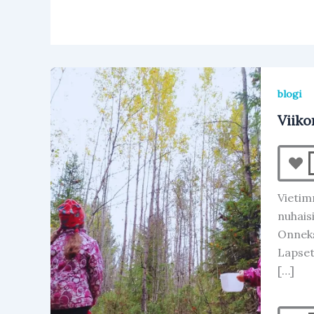
blogi
Viiko
Vietim
nuhaisi
Onneks
Lapset
[…]