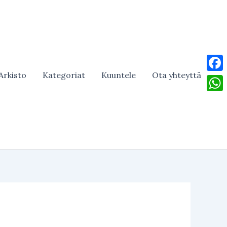
Arkisto
Kategoriat
Kuuntele
Ota yhteyttä
Face
What