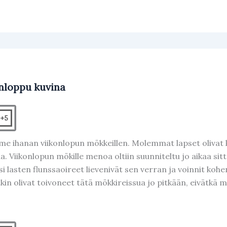
nloppu kuvina
+5
me ihanan viikonlopun mökkeillen. Molemmat lapset olivat ki
a. Viikonlopun mökille menoa oltiin suunniteltu jo aikaa sit
i lasten flunssaoireet lievenivät sen verran ja voinnit kohe
kin olivat toivoneet tätä mökkireissua jo pitkään, eivätkä m