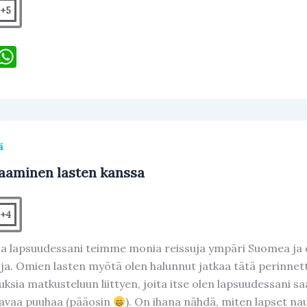
+5
F
W
h
c
at
e
s
b
A
ä
o
p
aaminen lasten kanssa
o
p
k
+4
 lapsuudessani teimme monia reissuja ympäri Suomea ja ol
ja. Omien lasten myötä olen halunnut jatkaa tätä perinnettä
ksia matkusteluun liittyen, joita itse olen lapsuudessani s
avaa puuhaa (pääosin
). On ihana nähdä, miten lapset nau