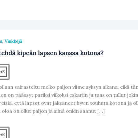
,
s
Vinkkejä
tehdä kipeän lapsen kanssa kotona?
+3
 ollaan sairasteltu melko paljon viime syksyn aikana, eikä 
en on päässyt pariksi viikoksi eskariin ja taas on tullut joki
ireisia, että lapset ovat jaksaneet hyvin touhuta kotona ja 
oloa on ollut paljon ja siinä onkin saanut […]
+3