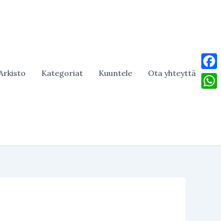
Arkisto
Kategoriat
Kuuntele
Ota yhteyttä
Face
What