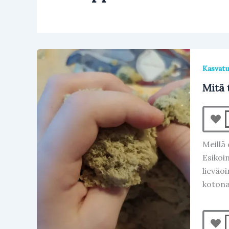
Kasvatu
Mitä 
Meillä
Esikoin
lieväo
kotona 