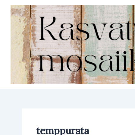
Siirry
sisältöön
temppurata