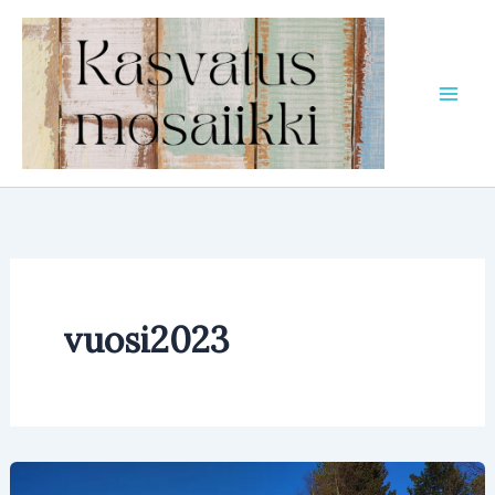
Siirry
sisältöön
vuosi2023