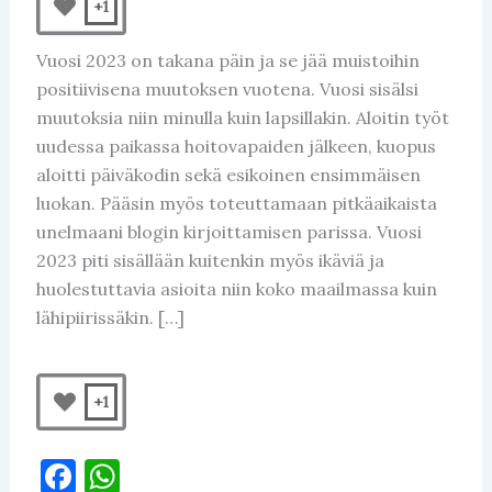
+1
Vuosi 2023 on takana päin ja se jää muistoihin
positiivisena muutoksen vuotena. Vuosi sisälsi
muutoksia niin minulla kuin lapsillakin. Aloitin työt
uudessa paikassa hoitovapaiden jälkeen, kuopus
aloitti päiväkodin sekä esikoinen ensimmäisen
luokan. Pääsin myös toteuttamaan pitkäaikaista
unelmaani blogin kirjoittamisen parissa. Vuosi
2023 piti sisällään kuitenkin myös ikäviä ja
huolestuttavia asioita niin koko maailmassa kuin
lähipiirissäkin. […]
+1
F
W