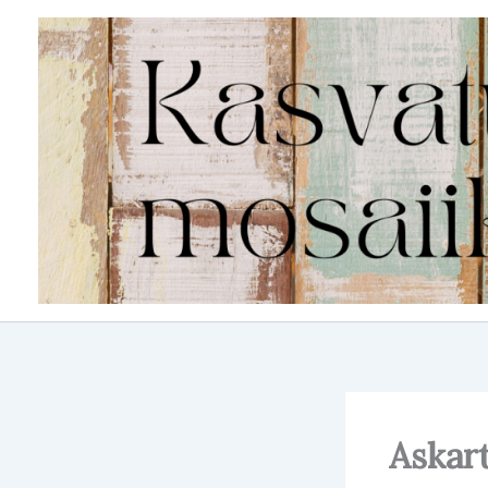
Siirry
sisältöön
Askart