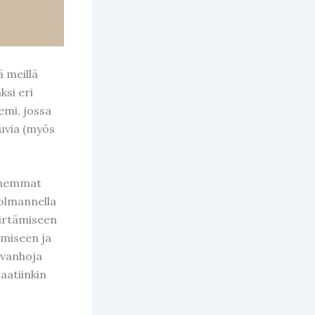
ä meillä
ksi eri
demi, jossa
kuvia (myös
anhemmat
Kolmannella
iirtämiseen
tämiseen ja
 vanhoja
saatiinkin