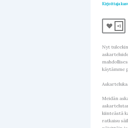
Kirjoittaja
kas
+1
Nyt tuleeki
askarteluide
mahdollisest
käytämme p
Askarteluka
Meidän aska
askartelutar
kiinteästä k
ratkaisu säi
päivittäin j