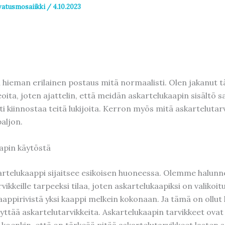
vatusmosaiikki
/
4.10.2023
n hieman erilainen postaus mitä normaalisti. Olen jakanut 
oita, joten ajattelin, että meidän askartelukaapin sisältö sa
i kiinnostaa teitä lukijoita. Kerron myös mitä askartelutar
aljon.
apin käytöstä
rtelukaappi sijaitsee esikoisen huoneessa. Olemme halunn
vikkeille tarpeeksi tilaa, joten askartelukaapiksi on valikoit
aappirivistä yksi kaappi melkein kokonaan. Ja tämä on ollut
lyttää askartelutarvikkeita. Askartelukaapin tarvikkeet ova
a koenkin, että on tärkeää pitää askartelutarvikkeet lasten s