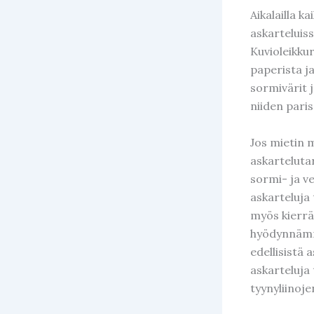
Aikalailla k
askarteluis
Kuvioleikkuri
paperista j
sormivärit 
niiden paris
Jos mietin m
askartelutar
sormi- ja ve
askarteluja 
myös kierrä
hyödynnämme
edellisistä
askarteluja 
tyynyliinoje