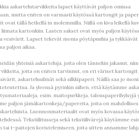
aikkia askartelutarvikkeita lapset käyttävät paljon omissa
saan, mutta eniten on varmasti käytössä kartongit ja paperi
t ovat tällä hetkellä in molemmilla. Niillä on kiva leikellä kuv
a liimata kartonkiin. Lasten sakset ovat myös paljon käytös
ja vesivärit. Lapset tekevät monia pöytäpuuhia ja tykkäävät 
sa paljon aikaa.
eidän yhteisiä askarteluja, joita olen tännekin jakanut, niin
vikkeita, joita on eniten tarvinnut, on eri väriset kartongit 
sivärit, askartelusilmät sekä silkkipaperi. Näillä saa jo moni
toteutettua. Ja yleensä pyrinkin siihen, että käytämme aska
tysmateriaaleja, esim. maitopurkkeja, talouspaperihylsyjä 
 paljon jämäkartonkeja/papereita, joita on mahdollisest
 askarteluista. Luonnonmateriaalit ovat myös kovassa käytö
tehdessä. Tekstiilitusseja sekä tekstiilivärejä käytämme esi
n tai t-paitojen koristelemiseen, joita sitten annamme lahja