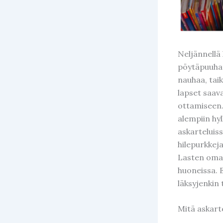
Neljännellä 
pöytäpuuhata
nauhaa, taik
lapset saava
ottamiseen. 
alempiin hyl
askarteluiss
hilepurkkeja
Lasten omat 
huoneissa. E
läksyjenkin 
Mitä askart