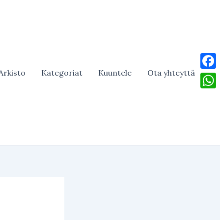
Arkisto
Kategoriat
Kuuntele
Ota yhteyttä
Face
What