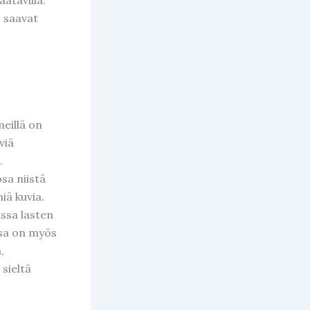
 saavat
meillä on
viä
.
sa niistä
iä kuvia.
ssa lasten
ssa on myös
,
 sieltä