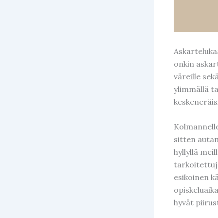
Askartelukaa
onkin askart
väreille sek
ylimmällä ta
keskeneräisi
Kolmannelle
sitten autam
hyllyllä mei
tarkoitettuj
esikoinen k
opiskeluaikai
hyvät piirus