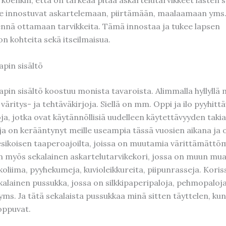
 he innostuvat askartelemaan, piirtämään, maalaamaan yms.
nnä ottamaan tarvikkeita. Tämä innostaa ja tukee lapsen
n kohteita sekä itseilmaisua.
apin sisältö
pin sisältö koostuu monista tavaroista. Alimmalla hyllyllä 
väritys- ja tehtäväkirjoja. Siellä on mm. Oppi ja ilo pyyhittä
ja, jotka ovat käytännöllisiä uudelleen käytettävyyden takia
ja on kerääntynyt meille useampia tässä vuosien aikana ja o
 esikoisen taaperoajoilta, joissa on muutamia värittämättöm
 on myös sekalainen askartelutarvikekori, jossa on muun mua
koliima, pyyhekumeja, kuvioleikkureita, piipunrasseja. Kori
kalainen pussukka, jossa on silkkipaperipaloja, pehmopaloja
a yms. Ja tätä sekalaista pussukkaa minä sitten täyttelen, kun
loppuvat.