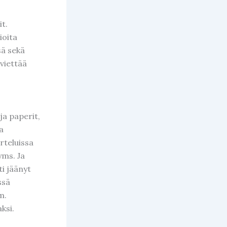
t.
ioita
sä sekä
viettää
ja paperit,
a
rteluissa
yms. Ja
i jäänyt
ssä
m.
ksi.