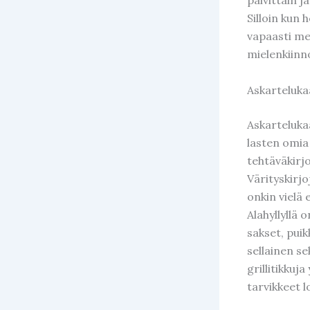
Silloin kun
vapaasti me
mielenkiinno
Askarteluka
Askartelukaa
lasten omia 
tehtäväkirjo
Värityskirjo
onkin vielä
Alahyllyllä
sakset, puik
sellainen se
grillitikkuj
tarvikkeet 