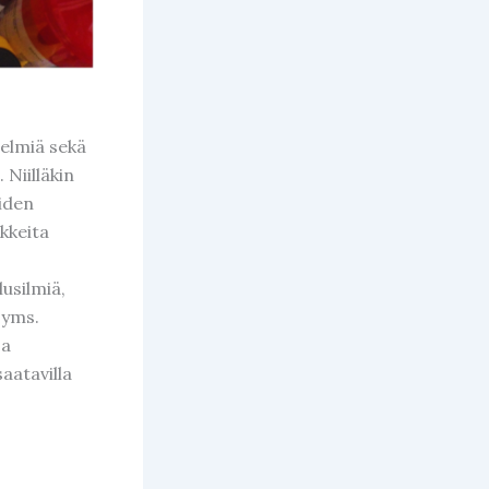
helmiä sekä
 Niilläkin
iiden
ikkeita
lusilmiä,
 yms.
sa
aatavilla