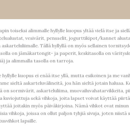
pin toiseksi alimmalle hyllylle kuopus yltää vielä itse ja siell
elualustat, vesivärit, pensselit, jogurttikipot/kannet alusta
ä askarteluliimalle. Tällä hyllyllä on myös sellainen tornitsy
solla on jämäkartongit- ja paperit, keskitasolla on väritys
ä) ja alimmalla tasolla on tarroja.
 hyllylle kuopus ei enää itse yllä, mutta esikoinen ja me v
me sieltä askarteluvälineitä, jos hän sieltä jotain haluaa. 
llä on sormivärit, askarteluliima, muovailuvahatarvikkeita, p
a kuviojuttuja sekä vihkoja, joita lapset voivat käyttää piir
äyttää joitakin myös päiväkirjoina. Nämä vihkot ovat minun
sia vihkoja, joissa on ollut paljon tyhjiä sivuja, joten niistä 
tusvihkot lapsille.