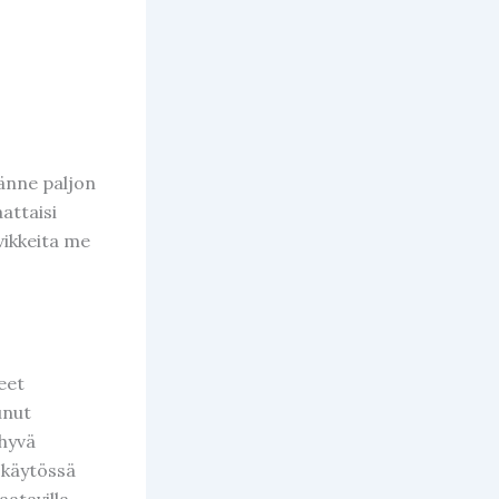
tänne paljon
attaisi
vikkeita me
eet
unut
 hyvä
t käytössä
aatavilla.