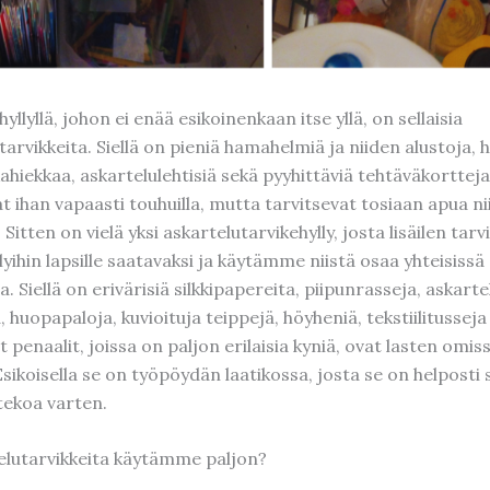
hyllyllä, johon ei enää esikoinenkaan itse yllä, on sellaisia
rvikkeita. Siellä on pieniä hamahelmiä ja niiden alustoja, 
ahiekkaa, askartelulehtisiä sekä pyyhittäviä tehtäväkortteja.
t ihan vapaasti touhuilla, mutta tarvitsevat tosiaan apua n
Sitten on vielä yksi askartelutarvikehylly, josta lisäilen tarv
lyihin lapsille saatavaksi ja käytämme niistä osaa yhteisissä
a. Siellä on erivärisiä silkkipapereita, piipunrasseja, askarte
, huopapaloja, kuvioituja teippejä, höyheniä, tekstiilitusseja
penaalit, joissa on paljon erilaisia kyniä, ovat lasten omis
sikoisella se on työpöydän laatikossa, josta se on helposti s
tekoa varten.
elutarvikkeita käytämme paljon?