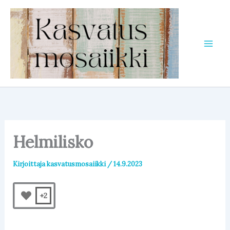
Siirry
sisältöön
Helmilisko
Kirjoittaja
kasvatusmosaiikki
/
14.9.2023
+2