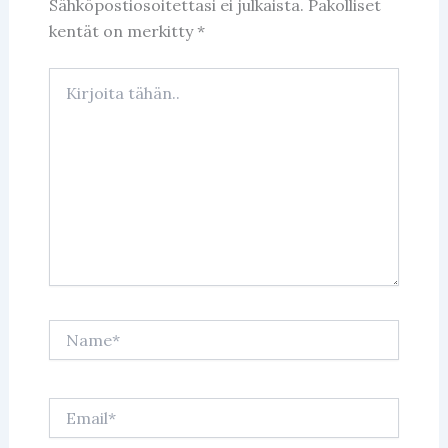
Sähköpostiosoitettasi ei julkaista.
Pakolliset
kentät on merkitty
*
Kirjoita
tähän..
Name*
Email*