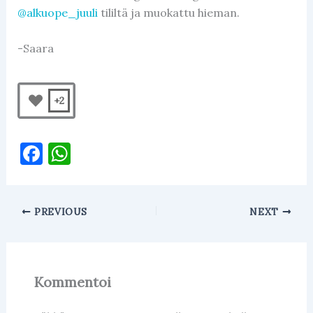
@alkuope_juuli
tililtä ja muokattu hieman.
-Saara
+2
F
W
a
h
c
at
PREVIOUS
NEXT
e
s
b
A
o
p
Kommentoi
o
p
k