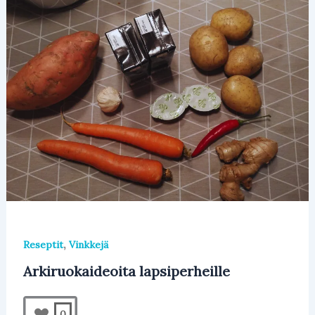
,
Reseptit
Vinkkejä
Arkiruokaideoita lapsiperheille
0