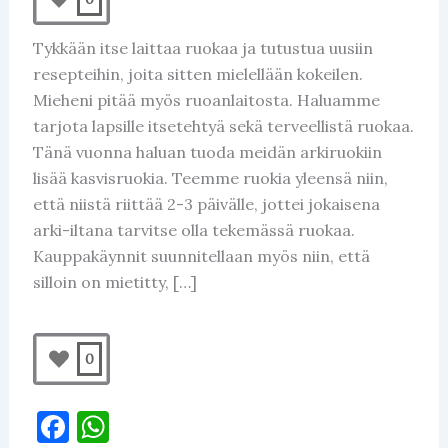
Tykkään itse laittaa ruokaa ja tutustua uusiin
resepteihin, joita sitten mielellään kokeilen.
Mieheni pitää myös ruoanlaitosta. Haluamme
tarjota lapsille itsetehtyä sekä terveellistä ruokaa.
Tänä vuonna haluan tuoda meidän arkiruokiin
lisää kasvisruokia. Teemme ruokia yleensä niin,
että niistä riittää 2-3 päivälle, jottei jokaisena
arki-iltana tarvitse olla tekemässä ruokaa.
Kauppakäynnit suunnitellaan myös niin, että
silloin on mietitty, […]
0
F
W