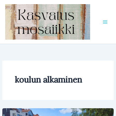
Siirry
sisältöön
koulun alkaminen