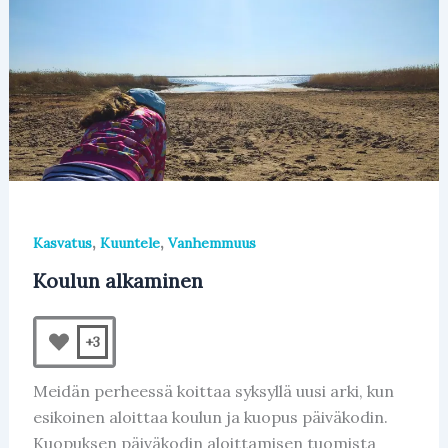
b
A
o
p
o
p
k
,
,
Kasvatus
Kuuntele
Vanhemmuus
Koulun alkaminen
+3
Meidän perheessä koittaa syksyllä uusi arki, kun
esikoinen aloittaa koulun ja kuopus päiväkodin.
Kuopuksen päiväkodin aloittamisen tuomista