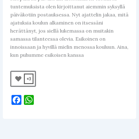
tuntemuksista olen kirjoittanut aiemmin syksyllä
päiväkotiin postauksessa. Nyt ajattelin jakaa, mitä
ajatuksia koulun alkaminen on itsessäni
herättänyt, jos siellä lukemassa on muitakin
samassa tilanteessa olevia. Esikoinen on
innoissaan ja hyvillä mielin menossa kouluun. Aina,
kun puhumme esikoisen kanssa
+3
F
W
a
h
c
at
e
s