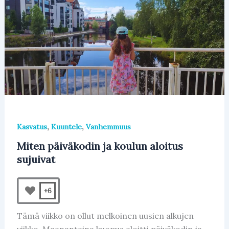
,
,
Kasvatus
Kuuntele
Vanhemmuus
Miten päiväkodin ja koulun aloitus
sujuivat
+6
Tämä viikko on ollut melkoinen uusien alkujen
viikko. Maanantaina kuopus aloitti päiväkodin ja