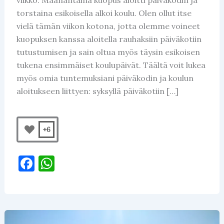
torstaina esikoisella alkoi koulu. Olen ollut itse
vielä tämän viikon kotona, jotta olemme voineet
kuopuksen kanssa aloitella rauhaksiin päiväkotiin
tutustumisen ja sain oltua myös täysin esikoisen
tukena ensimmäiset koulupäivät. Täältä voit lukea
myös omia tuntemuksiani päiväkodin ja koulun
aloitukseen liittyen: syksyllä päiväkotiin […]
+6
F
W
a
h
c
at
e
s