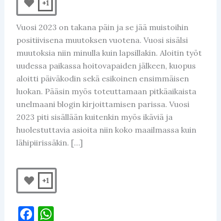
+1
Vuosi 2023 on takana päin ja se jää muistoihin
positiivisena muutoksen vuotena. Vuosi sisälsi
muutoksia niin minulla kuin lapsillakin. Aloitin työt
uudessa paikassa hoitovapaiden jälkeen, kuopus
aloitti päiväkodin sekä esikoinen ensimmäisen
luokan. Pääsin myös toteuttamaan pitkäaikaista
unelmaani blogin kirjoittamisen parissa. Vuosi
2023 piti sisällään kuitenkin myös ikäviä ja
huolestuttavia asioita niin koko maailmassa kuin
lähipiirissäkin. […]
+1
F
W