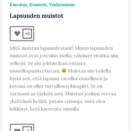
,
,
Kasvatus
Kuuntele
Vanhemmuus
Lapsuuden muistot
+5
Mitä muistan lapsuudestani? Minun lapsuuden
muistot ovat jotenkin melko vähäiset eivätkä niin
selkeät. Se siis johtuu ihan omasta
muistikapasiteetistani.
Muistan siis todella
hyvin sen, että lapsuus on ollut onnellinen ja
kotona on ollut turvallinen ilmapiiri. Se on
varmasti se tärkein asia. Muistan jonkun verran
yksittäisiä hetkiä, joitain reissuja, mitä olen
leikkinyt, ketä kavereita minulla