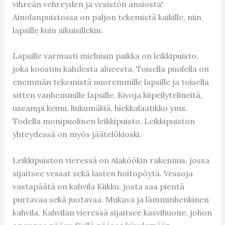
vihreän vehreyden ja vesistön ansiosta!
Ainolanpuistossa on paljon tekemistä kaikille, niin
lapsille kuin aikuisillekin.
Lapsille varmasti mieluisin paikka on leikkipuisto,
joka koostuu kahdesta alueesta. Toisella puolella on
enemmän tekemistä nuoremmille lapsille ja toisella
sitten vanhemmille lapsille. Kivoja kiipeilytelineitä,
useampi keinu, liukumäkiä, hiekkalaatikko yms.
Todella monipuolinen leikkipuisto. Leikkipuiston
yhteydessä on myös jäätelökioski.
Leikkipuiston vieressä on Alaköökin rakennus, jossa
sijaitsee vessat sekä lasten hoitopöytä. Vessoja
vastapäätä on kahvila Kiikku, josta saa pientä
purtavaa sekä juotavaa. Mukava ja lämminhenkinen
kahvila. Kahvilan vieressä sijaitsee kasvihuone, johon