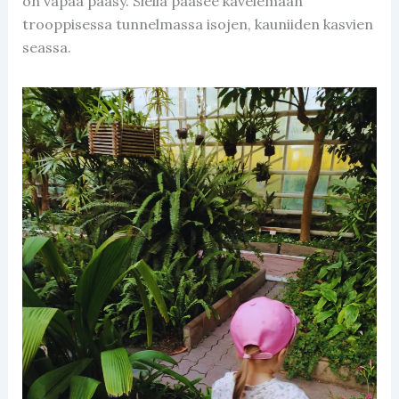
on vapaa pääsy. Siellä pääsee kävelemään
trooppisessa tunnelmassa isojen, kauniiden kasvien
seassa.