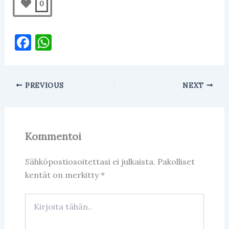
0
F
W
a
h
c
at
PREVIOUS
NEXT
e
s
b
A
o
p
Kommentoi
o
p
k
Sähköpostiosoitettasi ei julkaista.
Pakolliset
kentät on merkitty
*
Kirjoita
tähän..