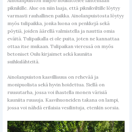
Ainolanpuiston miljöö houkuttelee lähtemään
piknikille. Alue on niin laaja, että piknikviltille löytyy
varmasti rauhallinen paikka. Ainolanpuistosta löytyy
myös tulipaikka, jonka luona on penkkejä sekä
pöytiä, joiden äärellä valmistella ja nauttia omia
eväitä. Tulipaikalla ei ole puita, joten ne kannattaa
ottaa itse mukaan. Tulipaikan vieressä on myös
betoniset Oulu kirjaimet sekä kauniita
suihkulähteitä.
Ainolanpuiston kasvillisuus on rehevää ja
monipuolista sekä hyvin hoidettua. Siellä on
ruusutarha, jossa voi ihastella monen värisiä
kauniita ruusuja. Kasvihuoneiden takana on lampi,
jossa voi nähdä erilaisia vesilintuja, etenkin sorsia.