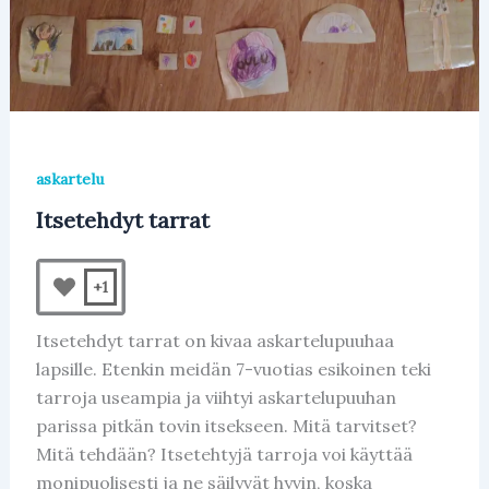
o
p
k
askartelu
Itsetehdyt tarrat
+1
Itsetehdyt tarrat on kivaa askartelupuuhaa
lapsille. Etenkin meidän 7-vuotias esikoinen teki
tarroja useampia ja viihtyi askartelupuuhan
parissa pitkän tovin itsekseen. Mitä tarvitset?
Mitä tehdään? Itsetehtyjä tarroja voi käyttää
monipuolisesti ja ne säilyvät hyvin, koska