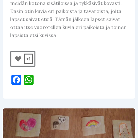
meidän kotona sisätiloissa ja tykkäsivät kovasti.
Ensin otin kuvia eri paikoista ja tavaroista, joita
lapset saivat etsiä. Tämän jälkeen lapset saivat
ottaa itse vuorotellen kuvia eri paikoista ja toinen
lapsista etsi kuvissa
+1
F
W
a
h
c
at
e
s
b
A
o
p