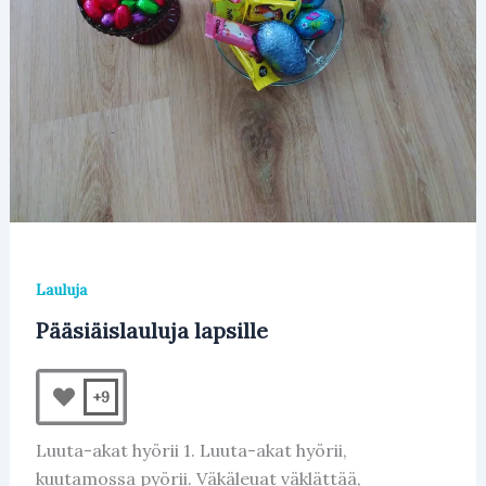
Lauluja
Pääsiäislauluja lapsille
+9
Luuta-akat hyörii 1. Luuta-akat hyörii,
kuutamossa pyörii. Väkäleuat väklättää,