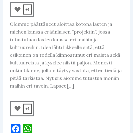
+1
Olemme päättäneet aloittaa kotona lasten ja
miehen kanssa eräänlaisen ”projektin”, jossa
tutustutaan lasten kanssa eri maihin ja
kulttuureihin. Idea lähti liikkeelle siitä, että
esikoinen on todella kiinnostunut eri maista sekä
kulttuureista ja kyselee niistä paljon. Monesti
onkin tilanne, jolloin täytyy vastata, etten tiedä ja
pitää tarkistaa. Nyt siis aiomme tutustua moniin
maihin eri tavoin. Lapset […]
+1
F
W