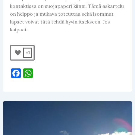
kontaktissa on suojapaperi kiinni. Tämä askartelu
on helppo ja mukava toteuttaa sekä isommat
lapset voivat tätä tehdä hyvin itsekseen. Jos
kaipaat
+1
F
W
a
h
c
at
e
s
b
A
o
p
o
p