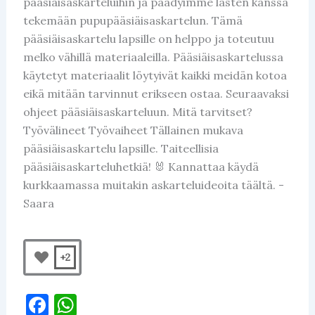
pääsiäisaskarteluihin ja päädyimme lasten kanssa
tekemään pupupääsiäisaskartelun. Tämä
pääsiäisaskartelu lapsille on helppo ja toteutuu
melko vähillä materiaaleilla. Pääsiäisaskartelussa
käytetyt materiaalit löytyivät kaikki meidän kotoa
eikä mitään tarvinnut erikseen ostaa. Seuraavaksi
ohjeet pääsiäisaskarteluun. Mitä tarvitset?
Työvälineet Työvaiheet Tällainen mukava
pääsiäisaskartelu lapsille. Taiteellisia
pääsiäisaskarteluhetkiä! 🐰 Kannattaa käydä
kurkkaamassa muitakin askarteluideoita täältä. -
Saara
+2
F
W