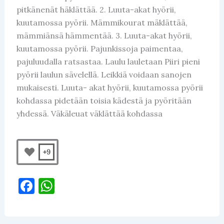
pitkänenät häklättää. 2. Luuta-akat hyörii,
kuutamossa pyörii. Mämmikourat mäklättää,
mämmiänsä hämmentää. 3. Luuta-akat hyörii,
kuutamossa pyörii. Pajunkissoja paimentaa,
pajuluudalla ratsastaa. Laulu lauletaan Piiri pieni
pyörii laulun sävelellä. Leikkiä voidaan sanojen
mukaisesti. Luuta- akat hyörii, kuutamossa pyörii
kohdassa pidetään toisia kädestä ja pyöritään
yhdessä. Väkäleuat väklättää kohdassa
+9
F
W
a
h
c
at