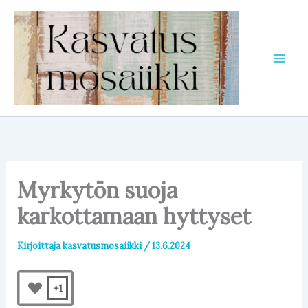
Siirry
sisältöön
Myrkytön suoja
karkottamaan hyttyset
Kirjoittaja
kasvatusmosaiikki
/
13.6.2024
+1