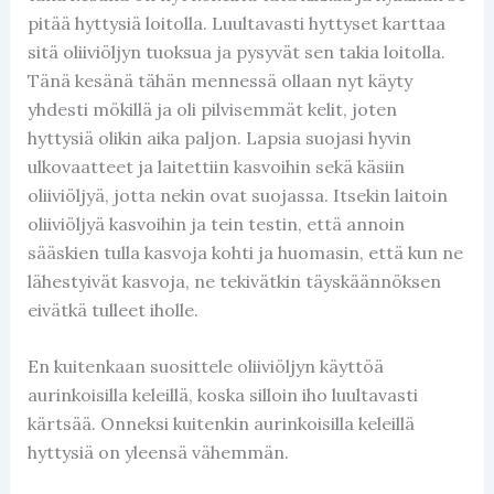
pitää hyttysiä loitolla. Luultavasti hyttyset karttaa
sitä oliiviöljyn tuoksua ja pysyvät sen takia loitolla.
Tänä kesänä tähän mennessä ollaan nyt käyty
yhdesti mökillä ja oli pilvisemmät kelit, joten
hyttysiä olikin aika paljon. Lapsia suojasi hyvin
ulkovaatteet ja laitettiin kasvoihin sekä käsiin
oliiviöljyä, jotta nekin ovat suojassa. Itsekin laitoin
oliiviöljyä kasvoihin ja tein testin, että annoin
sääskien tulla kasvoja kohti ja huomasin, että kun ne
lähestyivät kasvoja, ne tekivätkin täyskäännöksen
eivätkä tulleet iholle.
En kuitenkaan suosittele oliiviöljyn käyttöä
aurinkoisilla keleillä, koska silloin iho luultavasti
kärtsää. Onneksi kuitenkin aurinkoisilla keleillä
hyttysiä on yleensä vähemmän.