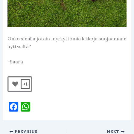
Onko sinulla jotain myrkyttömiä kikkoja suojaamaan
hyttysiltä?
-Saara
+1
F
W
a
h
c
at
PREVIOUS
NEXT