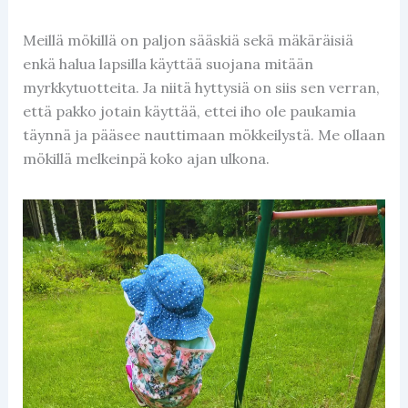
Meillä mökillä on paljon sääskiä sekä mäkäräisiä
enkä halua lapsilla käyttää suojana mitään
myrkkytuotteita. Ja niitä hyttysiä on siis sen verran,
että pakko jotain käyttää, ettei iho ole paukamia
täynnä ja pääsee nauttimaan mökkeilystä. Me ollaan
mökillä melkeinpä koko ajan ulkona.