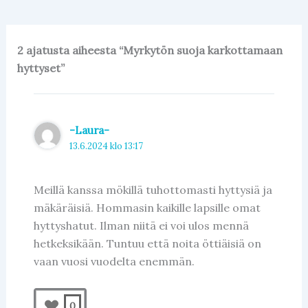
e
s
b
A
o
p
2 ajatusta aiheesta “Myrkytön suoja karkottamaan
o
p
hyttyset”
k
-Laura-
13.6.2024 klo 13:17
Meillä kanssa mökillä tuhottomasti hyttysiä ja
mäkäräisiä. Hommasin kaikille lapsille omat
hyttyshatut. Ilman niitä ei voi ulos mennä
hetkeksikään. Tuntuu että noita öttiäisiä on
vaan vuosi vuodelta enemmän.
0