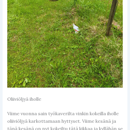
Oliiviöljyä iholle
Viime vuonna sain työkaverilta vinkin kokeilla iholle
oliiviöljyä karkottamaan hyttyset. Viime kesänä ja
tänä kesänä on nyt kokeiltu tätä kikkaa ja kyllähän se