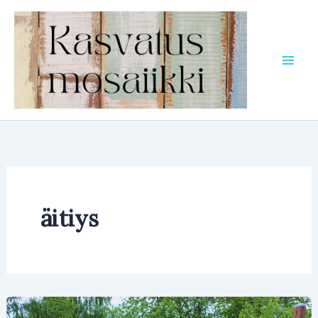
Siirry
sisältöön
äitiys