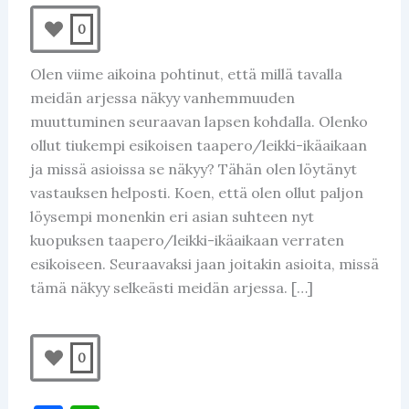
0
Olen viime aikoina pohtinut, että millä tavalla
meidän arjessa näkyy vanhemmuuden
muuttuminen seuraavan lapsen kohdalla. Olenko
ollut tiukempi esikoisen taapero/leikki-ikäaikaan
ja missä asioissa se näkyy? Tähän olen löytänyt
vastauksen helposti. Koen, että olen ollut paljon
löysempi monenkin eri asian suhteen nyt
kuopuksen taapero/leikki-ikäaikaan verraten
esikoiseen. Seuraavaksi jaan joitakin asioita, missä
tämä näkyy selkeästi meidän arjessa. […]
0