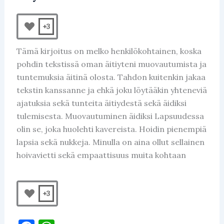
+3
Tämä kirjoitus on melko henkilökohtainen, koska
pohdin tekstissä oman äitiyteni muovautumista ja
tuntemuksia äitinä olosta. Tahdon kuitenkin jakaa
tekstin kanssanne ja ehkä joku löytääkin yhteneviä
ajatuksia sekä tunteita äitiydestä sekä äidiksi
tulemisesta. Muovautuminen äidiksi Lapsuudessa
olin se, joka huolehti kavereista. Hoidin pienempiä
lapsia sekä nukkeja. Minulla on aina ollut sellainen
hoivavietti sekä empaattisuus muita kohtaan
+3