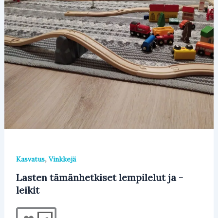
k
,
Kasvatus
Vinkkejä
Lasten tämänhetkiset lempilelut ja -
leikit