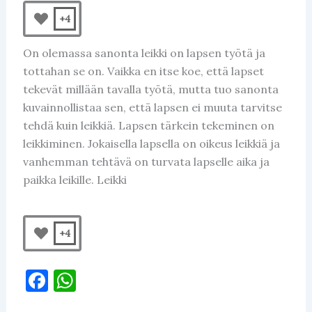
+4
On olemassa sanonta leikki on lapsen työtä ja
tottahan se on. Vaikka en itse koe, että lapset
tekevät millään tavalla työtä, mutta tuo sanonta
kuvainnollistaa sen, että lapsen ei muuta tarvitse
tehdä kuin leikkiä. Lapsen tärkein tekeminen on
leikkiminen. Jokaisella lapsella on oikeus leikkiä ja
vanhemman tehtävä on turvata lapselle aika ja
paikka leikille. Leikki
+4
F
W
a
h