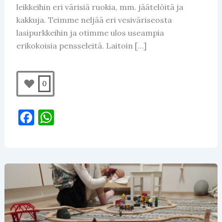
leikkeihin eri värisiä ruokia, mm. jäätelöitä ja
kakkuja. Teimme neljää eri vesiväriseosta
lasipurkkeihin ja otimme ulos useampia
erikokoisia pensseleitä. Laitoin […]
0
F
W
a
h
c
at
e
s
b
A
o
p
o
p