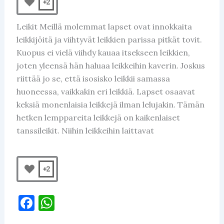
+2
Leikit Meillä molemmat lapset ovat innokkaita
leikkijöitä ja viihtyvät leikkien parissa pitkät tovit.
Kuopus ei vielä viihdy kauaa itsekseen leikkien,
joten yleensä hän haluaa leikkeihin kaverin. Joskus
riittää jo se, että isosisko leikkii samassa
huoneessa, vaikkakin eri leikkiä. Lapset osaavat
keksiä monenlaisia leikkejä ilman lelujakin. Tämän
hetken lemppareita leikkejä on kaikenlaiset
tanssileikit. Niihin leikkeihin laittavat
+2
F
W
a
h