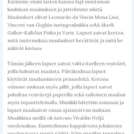
Kävimme ensin lasten kanssa läpi muutaman
kuuluisan maalauksen ja juttelimme niistä.
Maalaukset olivat Leonardo da Vincin Mona Lisa,
Vincent van Goghin Auringonkukkia sekä Akseli
Gallen-Kallelan Poika ja Varis. Lapset saivat kertoa,
mitä tuntemuksia maalaukset herättivät ja mitä he
näkivät kuvissa.
Tämän jälkeen lapset saivat valita itselleen vesivärit,
joilla halusivat maalata. Päiväkodissa lapset
käyttivät maalaamiseen pensseleitä. Kotona
otimme mukaan myös pillit, joilla lapset saivat
puhaltaa vesivärejä paperilla sekä esikoinen maalasi
myös tupsuttelemalla. Musiikki laitettiin soimaan ja
lapset maalasivat oman ajatusvirran mukaan.
Musiikkina meillä oli Antonio Vivaldin Neljä
vuodenaikaa. Kuuntelimme kappaleesta jokaisesta
vuodenajasta pieniä pätkiä. Näin musiikin tunnelma