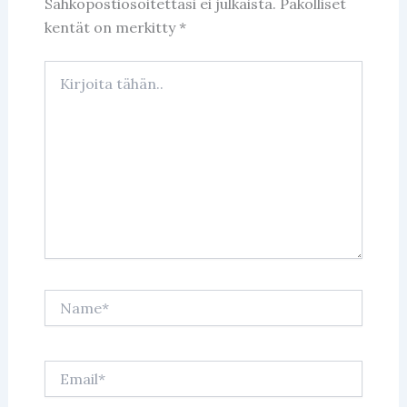
Sähköpostiosoitettasi ei julkaista.
Pakolliset
kentät on merkitty
*
Kirjoita
tähän..
Name*
Email*