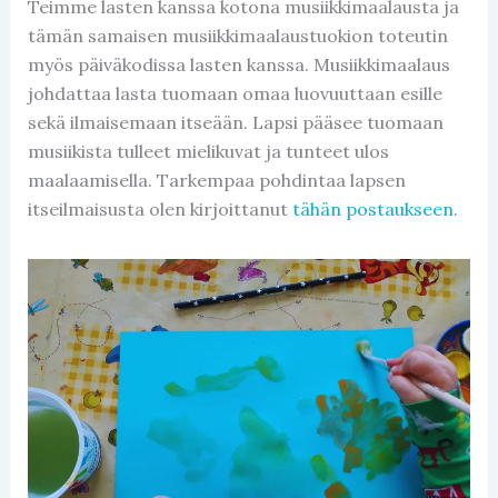
Teimme lasten kanssa kotona musiikkimaalausta ja
tämän samaisen musiikkimaalaustuokion toteutin
myös päiväkodissa lasten kanssa. Musiikkimaalaus
johdattaa lasta tuomaan omaa luovuuttaan esille
sekä ilmaisemaan itseään. Lapsi pääsee tuomaan
musiikista tulleet mielikuvat ja tunteet ulos
maalaamisella. Tarkempaa pohdintaa lapsen
itseilmaisusta olen kirjoittanut
tähän postaukseen
.