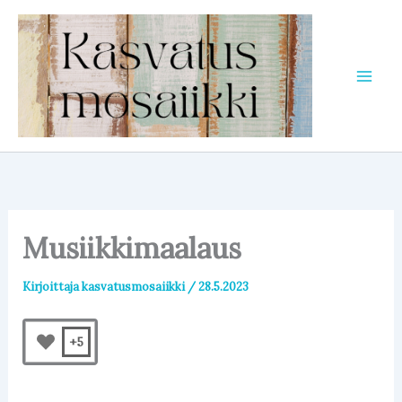
Siirry
sisältöön
Musiikkimaalaus
Kirjoittaja
kasvatusmosaiikki
/
28.5.2023
+5