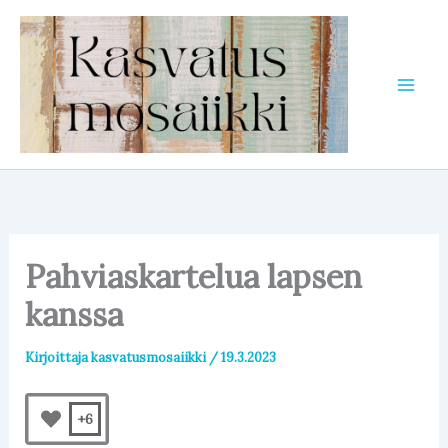
Siirry
sisältöön
Pahviaskartelua lapsen
kanssa
Kirjoittaja
kasvatusmosaiikki
/
19.3.2023
+6