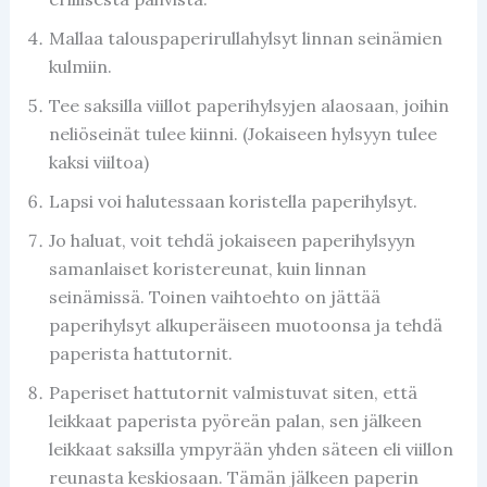
Mallaa talouspaperirullahylsyt linnan seinämien
kulmiin.
Tee saksilla viillot paperihylsyjen alaosaan, joihin
neliöseinät tulee kiinni. (Jokaiseen hylsyyn tulee
kaksi viiltoa)
Lapsi voi halutessaan koristella paperihylsyt.
Jo haluat, voit tehdä jokaiseen paperihylsyyn
samanlaiset koristereunat, kuin linnan
seinämissä. Toinen vaihtoehto on jättää
paperihylsyt alkuperäiseen muotoonsa ja tehdä
paperista hattutornit.
Paperiset hattutornit valmistuvat siten, että
leikkaat paperista pyöreän palan, sen jälkeen
leikkaat saksilla ympyrään yhden säteen eli viillon
reunasta keskiosaan. Tämän jälkeen paperin