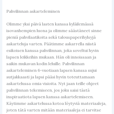
Pahvilinnan askarteleminen
Olimme yksi päivä lasten kanssa kyläilemässä
isovanhempien luona ja olimme säästäneet sinne
pieniä pahvilaatikoita sekä talouspaperihylsyjä
askarteluja varten. Päätimme askarrella niistä
esikoisen kanssa pahvilinnan, joka soveltui hyvin
lapsen leikkeihin mukaan. Hän oli innoissaan ja
saikin mukavan kodin leluille. Pahvilinnan
askarteleminen 6-vuotiaan lapsen kanssa sujui
sutjakkaasti ja lapsi pääsi hyvin toteuttamaan
askartelussa omia visioita. Nyt jaan teille ohjeet
pahvilinnan tekemiseen, jos joku saisi tästä
inspiraatiota lapsen kanssa askartelemiseen.
Käytimme askartelussa kotoa löytyviä materiaaleja,
joten tätä varten mitään materiaaleja ei tarvitse