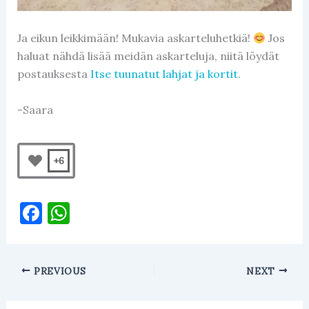
Ja eikun leikkimään! Mukavia askarteluhetkiä!
Jos
haluat nähdä lisää meidän askarteluja, niitä löydät
postauksesta
Itse tuunatut lahjat ja kortit
.
-Saara
+6
F
W
a
h
c
at
PREVIOUS
NEXT
e
s
b
A