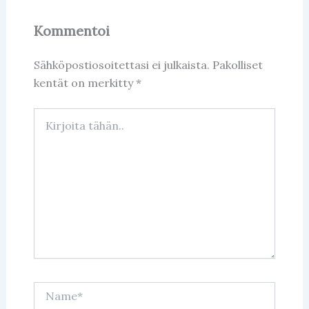
o
p
Kommentoi
o
p
k
Sähköpostiosoitettasi ei julkaista.
Pakolliset
kentät on merkitty
*
Kirjoita
tähän..
Name*