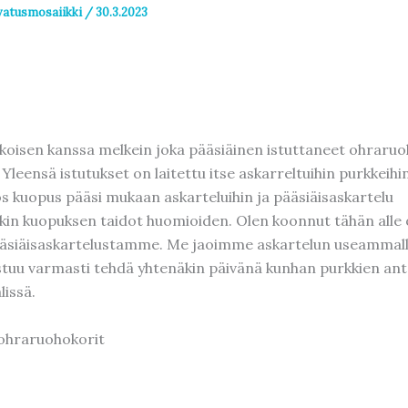
vatusmosaiikki
/
30.3.2023
oisen kanssa melkein joka pääsiäinen istuttaneet ohraruo
leensä istutukset on laitettu itse askarreltuihin purkkeihi
 kuopus pääsi mukaan askarteluihin ja pääsiäisaskartelu
nkin kuopuksen taidot huomioiden. Olen koonnut tähän alle 
äsiäisaskartelustamme. Me jaoimme askartelun useammalla
tuu varmasti tehdä yhtenäkin päivänä kunhan purkkien an
lissä.
ohraruohokorit