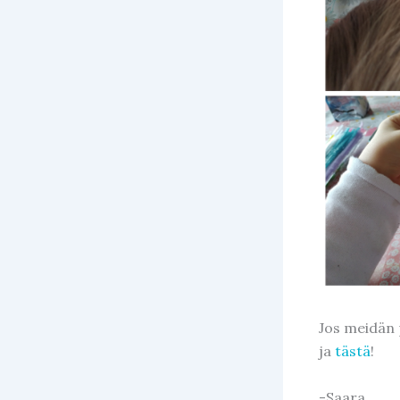
Jos meidän p
ja
tästä
!
-Saara