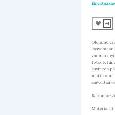
Kirjoittaja
kas
+4
Olemme esik
kasvamaan. Y
vuonna myös
toteutettii
kuvineen pä
mutta onnis
kuivahtaa vä
Rairuoho-/
Materiaalit: