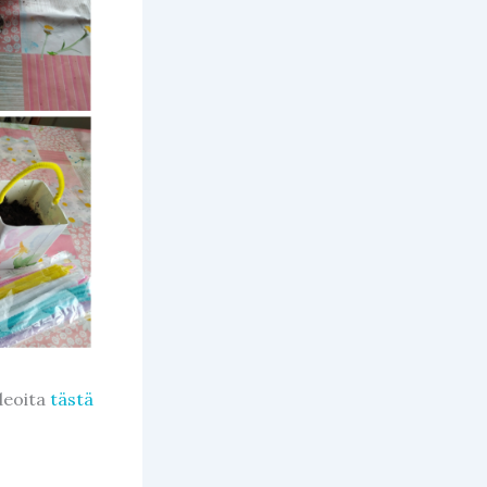
ideoita
tästä