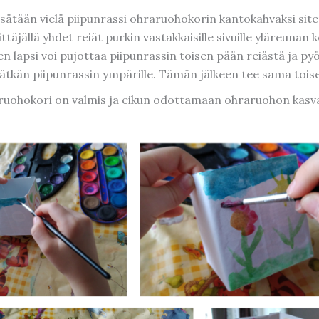
isätään vielä piipunrassi ohraruohokorin kantokahvaksi site
ittäjällä yhdet reiät purkin vastakkaisille sivuille yläreunan 
en lapsi voi pujottaa piipunrassin toisen pään reiästä ja pyö
ätkän piipunrassin ympärille. Tämän jälkeen tee sama toisel
ruohokori on valmis ja eikun odottamaan ohraruohon kasv