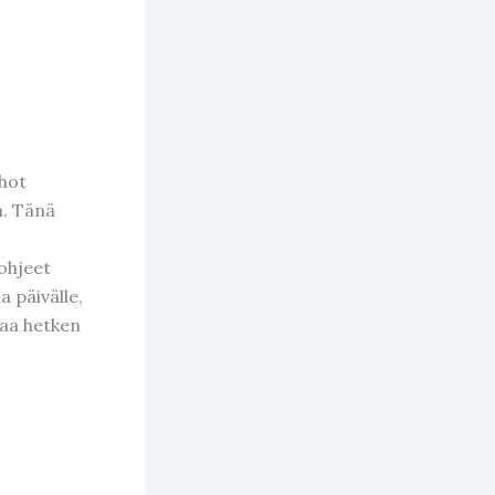
hot
n. Tänä
ohjeet
 päivälle,
taa hetken