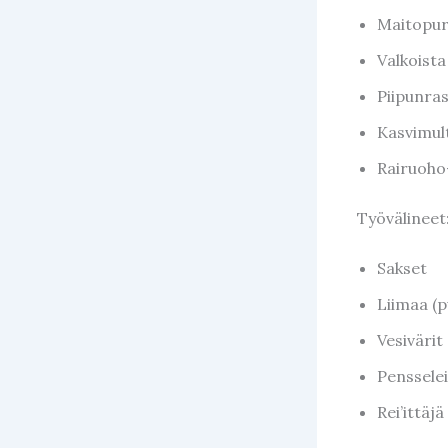
Maitopur
Valkoista
Piipunra
Kasvimul
Rairuoho
Työvälineet
Sakset
Liimaa (p
Vesivärit
Penssele
Rei’ittäjä