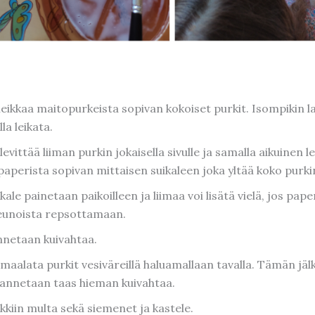
leikkaa maitopurkeista sopivan kokoiset purkit. Isompikin la
lla leikata.
levittää liiman purkin jokaisella sivulle ja samalla aikuinen l
paperista sopivan mittaisen suikaleen joka yltää koko purki
kale painetaan paikoilleen ja liimaa voi lisätä vielä, jos pape
reunoista repsottamaan.
nnetaan kuivahtaa.
 maalata purkit vesiväreillä haluamallaan tavalla. Tämän jäl
 annetaan taas hieman kuivahtaa.
kkiin multa sekä siemenet ja kastele.