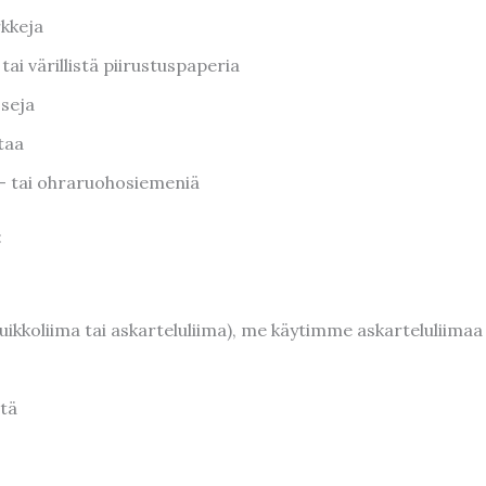
kkeja
 tai värillistä piirustuspaperia
sseja
taa
- tai ohraruohosiemeniä
:
uikkoliima tai askarteluliima), me käytimme askarteluliimaa
itä