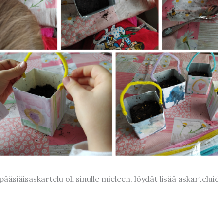
ääsiäisaskartelu oli sinulle mieleen, löydät lisää askartelu