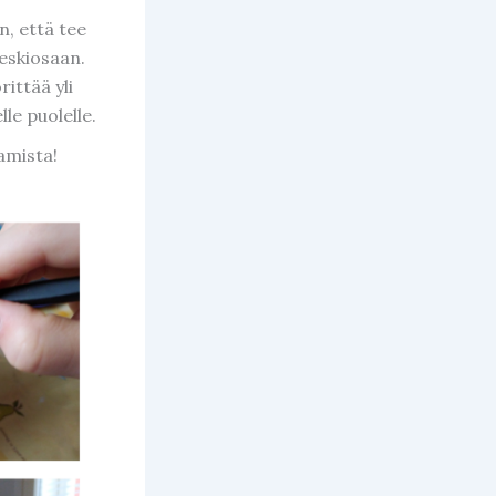
n, että tee
keskiosaan.
rittää yli
le puolelle.
amista!