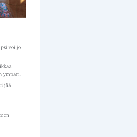
psi voi jo
eikkaa
n ympäri.
ri jää
keen