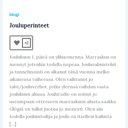
blogi
Jouluperinteet
+2
Joulukuun 1. päivä on ylihuomenna. Marraskuu on
mennyt jotenkin todella nopeaa. Jouluvalmistelut
ja tunnelmointi on alkanut tänä vuonna melko
aikaisessa vaiheessa. Olen vaihtanut jo
talvi/jouluverhot, jotka yleensä vaihdan vasta
joulukuun alussa. Jouluradio on soinut jo
useampaan otteeseen marraskuun alusta saakka.
Glögiä on tullut juotua jo monesti. Olen siis
todella jouluintoilija ja joulu on itselleni kaikista
[…]