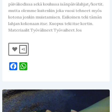
päiväkodissa sekä koulussa isänpäivälahjat/kortit,
mutta olemme kuitenkin joka vuosi tehneet myös
kotona jonkin muistamisen. Esikoinen teki tämän
lahjan kokonaan itse. Kuopus teki itse kortin.
Materiaalit Työvälineet Työvaiheet Jos
+1
F
W
a
h
c
at
e
s
b
A
o
p