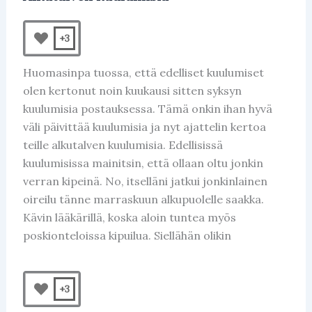
+3
Huomasinpa tuossa, että edelliset kuulumiset
olen kertonut noin kuukausi sitten syksyn
kuulumisia postauksessa. Tämä onkin ihan hyvä
väli päivittää kuulumisia ja nyt ajattelin kertoa
teille alkutalven kuulumisia. Edellisissä
kuulumisissa mainitsin, että ollaan oltu jonkin
verran kipeinä. No, itselläni jatkui jonkinlainen
oireilu tänne marraskuun alkupuolelle saakka.
Kävin lääkärillä, koska aloin tuntea myös
poskionteloissa kipuilua. Siellähän olikin
+3