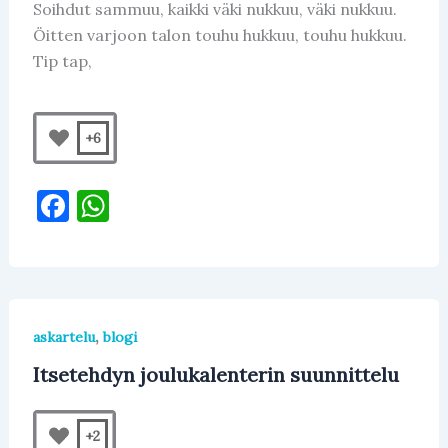
Soihdut sammuu, kaikki väki nukkuu, väki nukkuu.
Öitten varjoon talon touhu hukkuu, touhu hukkuu.
Tip tap,
+6
F
W
a
h
c
at
e
s
b
A
,
askartelu
blogi
o
p
Itsetehdyn joulukalenterin suunnittelu
o
p
k
+2