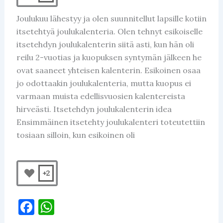
Joulukuu lähestyy ja olen suunnitellut lapsille kotiin
itsetehtyä joulukalenteria. Olen tehnyt esikoiselle
itsetehdyn joulukalenterin siitä asti, kun hän oli
reilu 2-vuotias ja kuopuksen syntymän jälkeen he
ovat saaneet yhteisen kalenterin. Esikoinen osaa
jo odottaakin joulukalenteria, mutta kuopus ei
varmaan muista edellisvuosien kalentereista
hirveästi. Itsetehdyn joulukalenterin idea
Ensimmäinen itsetehty joulukalenteri toteutettiin
tosiaan silloin, kun esikoinen oli
+2
F
W
a
h