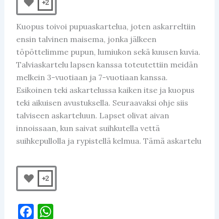
+2
Kuopus toivoi pupuaskartelua, joten askarreltiin
ensin talvinen maisema, jonka jälkeen
töpöttelimme pupun, lumiukon sekä kuusen kuvia.
Talviaskartelu lapsen kanssa toteutettiin meidän
melkein 3-vuotiaan ja 7-vuotiaan kanssa.
Esikoinen teki askartelussa kaiken itse ja kuopus
teki aikuisen avustuksella. Seuraavaksi ohje siis
talviseen askarteluun. Lapset olivat aivan
innoissaan, kun saivat suihkutella vettä
suihkepullolla ja rypistellä kelmua. Tämä askartelu
+2
F
W