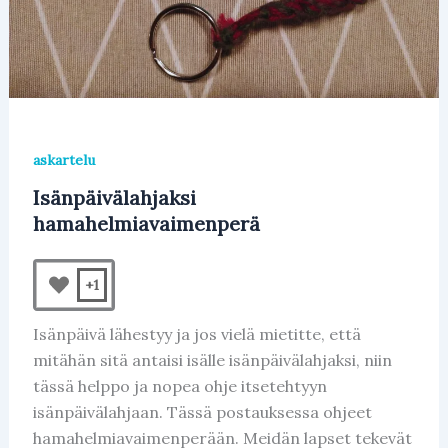
askartelu
Isänpäivälahjaksi
hamahelmiavaimenperä
+1
Isänpäivä lähestyy ja jos vielä mietitte, että
mitähän sitä antaisi isälle isänpäivälahjaksi, niin
tässä helppo ja nopea ohje itsetehtyyn
isänpäivälahjaan. Tässä postauksessa ohjeet
hamahelmiavaimenperään. Meidän lapset tekevät