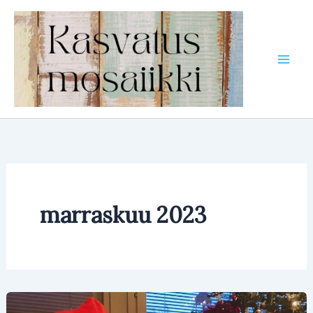
Siirry
sisältöön
marraskuu 2023