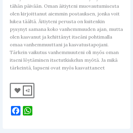
tähän päivään. Oman äitiyteni muovautumisesta
olen kirjoittanut aiemmin postauksen, jonka voit
lukea täältä. Äitiyteni perusta on kuitenkin
pysynyt samana koko vanhemmuuden ajan, mutta
olen kasvanut ja kehittänyt itseäni pohtimalla
omaa vanhemmuuttani ja kasvatustapojani.
Tärkein vaikutus vanhemmuuteni oli myös oman
itseni löytäminen itsetutkiskelun myötä. Ja mikä
tärkeintä, lapseni ovat myös kasvattaneet
+2
F
W
a
h
c
at