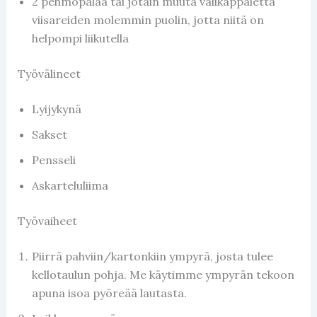
2 pehmopalaa tai jotain muuta välikappaletta
viisareiden molemmin puolin, jotta niitä on
helpompi liikutella
Työvälineet
Lyijykynä
Sakset
Pensseli
Askarteluliima
Työvaiheet
Piirrä pahviin/kartonkiin ympyrä, josta tulee
kellotaulun pohja. Me käytimme ympyrän tekoon
apuna isoa pyöreää lautasta.