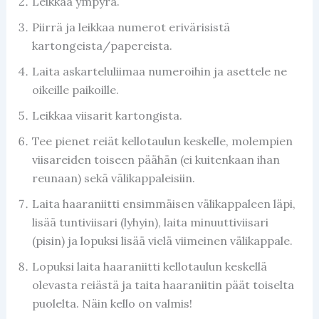
Leikkaa ympyrä.
Piirrä ja leikkaa numerot erivärisistä
kartongeista/papereista.
Laita askarteluliimaa numeroihin ja asettele ne
oikeille paikoille.
Leikkaa viisarit kartongista.
Tee pienet reiät kellotaulun keskelle, molempien
viisareiden toiseen päähän (ei kuitenkaan ihan
reunaan) sekä välikappaleisiin.
Laita haaraniitti ensimmäisen välikappaleen läpi,
lisää tuntiviisari (lyhyin), laita minuuttiviisari
(pisin) ja lopuksi lisää vielä viimeinen välikappale.
Lopuksi laita haaraniitti kellotaulun keskellä
olevasta reiästä ja taita haaraniitin päät toiselta
puolelta. Näin kello on valmis!