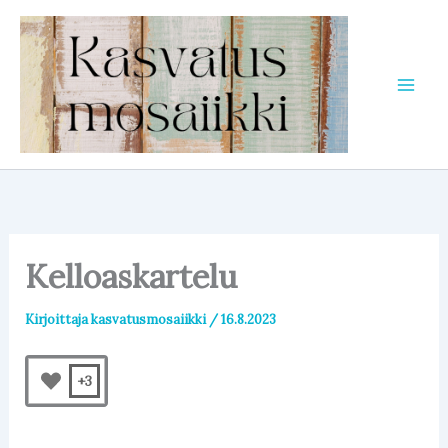
Siirry
sisältöön
Kelloaskartelu
Kirjoittaja
kasvatusmosaiikki
/
16.8.2023
+3