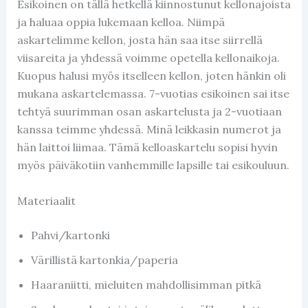
Esikoinen on tällä hetkellä kiinnostunut kellonajoista
ja haluaa oppia lukemaan kelloa. Niimpä
askartelimme kellon, josta hän saa itse siirrellä
viisareita ja yhdessä voimme opetella kellonaikoja.
Kuopus halusi myös itselleen kellon, joten hänkin oli
mukana askartelemassa. 7-vuotias esikoinen sai itse
tehtyä suurimman osan askartelusta ja 2-vuotiaan
kanssa teimme yhdessä. Minä leikkasin numerot ja
hän laittoi liimaa. Tämä kelloaskartelu sopisi hyvin
myös päiväkotiin vanhemmille lapsille tai esikouluun.
Materiaalit
Pahvi/kartonki
Värillistä kartonkia/paperia
Haaraniitti, mieluiten mahdollisimman pitkä