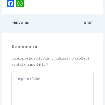
F
W
a
h
c
at
PREVIOUS
NEXT
e
s
b
A
o
p
Kommentoi
o
p
k
Sähköpostiosoitettasi ei julkaista.
Pakolliset
kentät on merkitty
*
Kirjoita
tähän..