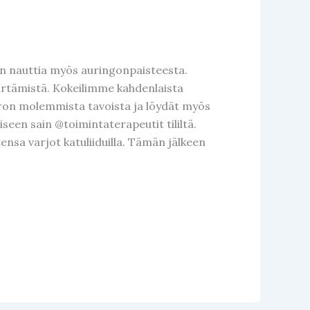
tiin nauttia myös auringonpaisteesta.
irtämistä. Kokeilimme kahdenlaista
erron molemmista tavoista ja löydät myös
een sain @toimintaterapeutit tililtä.
tensa varjot katuliiduilla. Tämän jälkeen