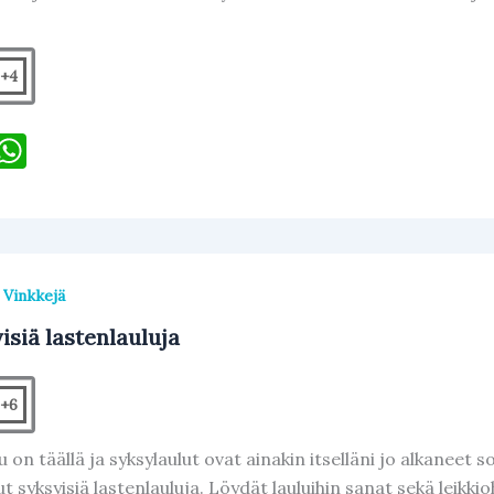
+4
F
W
h
c
at
e
s
b
A
,
Vinkkejä
o
p
isiä lastenlauluja
o
p
k
+6
 on täällä ja syksylaulut ovat ainakin itselläni jo alkaneet
 syksyisiä lastenlauluja. Löydät lauluihin sanat sekä leikki