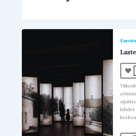
Kasvatu
Last
Viikon
söimme
sijait
lehdet
korkeal