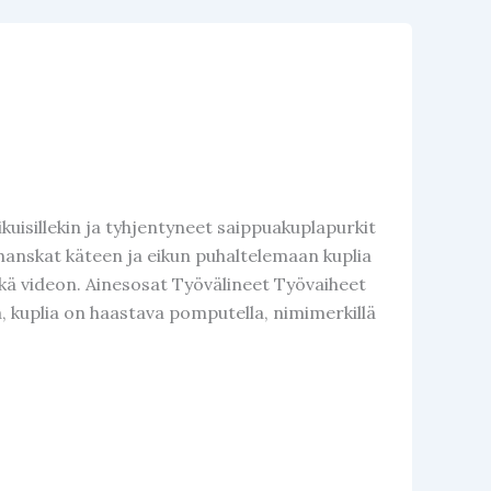
kuisillekin ja tyhjentyneet saippuakuplapurkit
hanskat käteen ja eikun puhaltelemaan kuplia
kä videon. Ainesosat Työvälineet Työvaiheet
a, kuplia on haastava pomputella, nimimerkillä