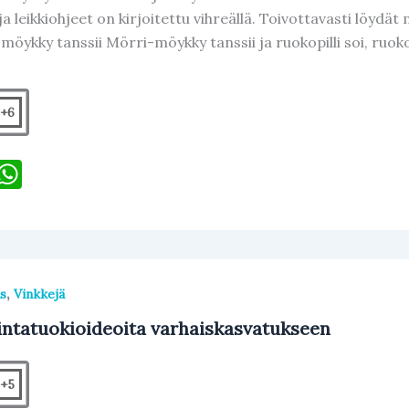
 ja leikkiohjeet on kirjoitettu vihreällä. Toivottavasti löydät 
öykky tanssii Mörri-möykky tanssii ja ruokopilli soi, ruokop
+6
F
W
h
c
at
e
s
b
A
,
s
Vinkkejä
o
p
ntatuokioideoita varhaiskasvatukseen
o
p
k
+5