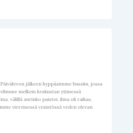
Päivälevon jälkeen hyppäsimme bussiin, jossa
velimme melkein keskustan ytimessä
 välillä aurinko paistoi, ilma oli raikas,
simme viereisessä vesistössä veden olevan