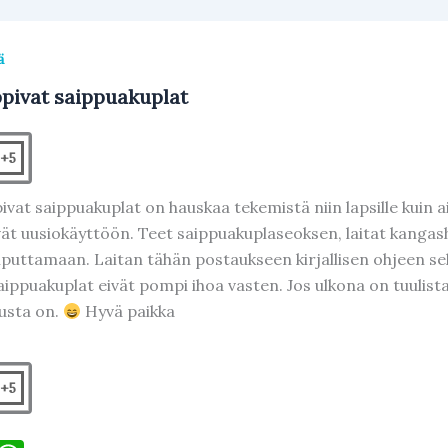
e
s
b
A
ä
o
p
pivat saippuakuplat
o
p
k
+5
vat saippuakuplat on hauskaa tekemistä niin lapsille kuin ai
ät uusiokäyttöön. Teet saippuakuplaseoksen, laitat kangas
puttamaan. Laitan tähän postaukseen kirjallisen ohjeen se
aippuakuplat eivät pompi ihoa vasten. Jos ulkona on tuulist
usta on.
Hyvä paikka
+5