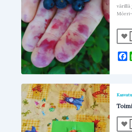
värillä
Mörri-m
a
Kasvatu
Toimi