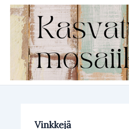
Siirry
sisältöön
Vinkkejä