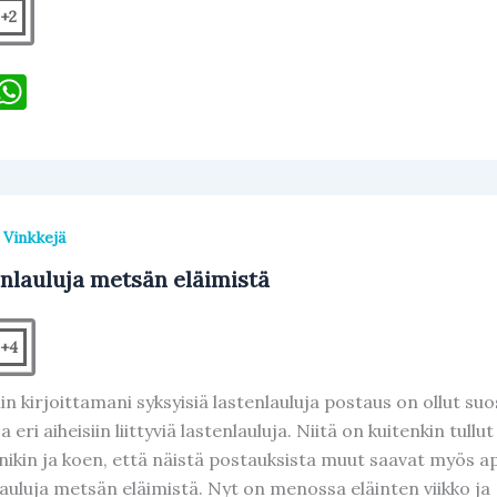
+2
F
W
h
c
at
e
s
b
A
,
Vinkkejä
o
p
nlauluja metsän eläimistä
o
p
k
+4
 kirjoittamani syksyisiä lastenlauluja postaus on ollut suosit
a eri aiheisiin liittyviä lastenlauluja. Niitä on kuitenkin tullu
nikin ja koen, että näistä postauksista muut saavat myös 
lauluja metsän eläimistä. Nyt on menossa eläinten viikko ja