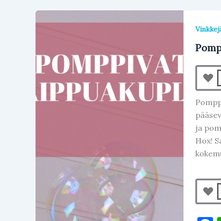
Vinkkej
Pomp
Pomppi
pääsev
ja pom
Hox! S
kokem