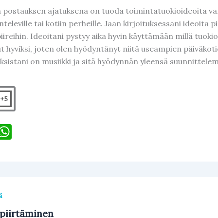
postauksen ajatuksena on tuoda toimintatuokioideoita var
nteleville tai kotiin perheille. Jaan kirjoituksessani ideoi
ireihin. Ideoitani pystyy aika hyvin käyttämään millä tuokioi
t hyviksi, joten olen hyödyntänyt niitä useampien päiväkot
ksistani on musiikki ja sitä hyödynnän yleensä suunnittelem
+5
F
W
h
c
at
e
s
b
A
ä
o
p
piirtäminen