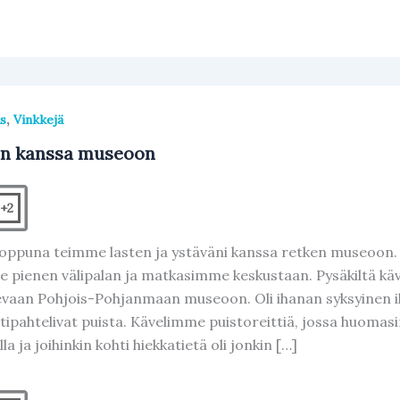
,
s
Vinkkejä
en kanssa museoon
+2
loppuna teimme lasten ja ystäväni kanssa retken museoon. 
 pienen välipalan ja matkasimme keskustaan. Pysäkiltä kä
sevaan Pohjois-Pohjanmaan museoon. Oli ihanan syksyinen ilma,
 tipahtelivat puista. Kävelimme puistoreittiä, jossa huoma
la ja joihinkin kohti hiekkatietä oli jonkin […]