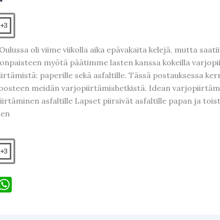
o
p
k
+3
Oulussa oli viime viikolla aika epävakaita kelejä, mutta saa
onpaisteen myötä päätimme lasten kanssa kokeilla varjopi
iirtämistä: paperille sekä asfaltille. Tässä postauksessa k
oosteen meidän varjopiirtämishetkistä. Idean varjopiirtämis
irtäminen asfaltille Lapset piirsivät asfaltille papan ja tois
nen
+3
F
W
h
c
at