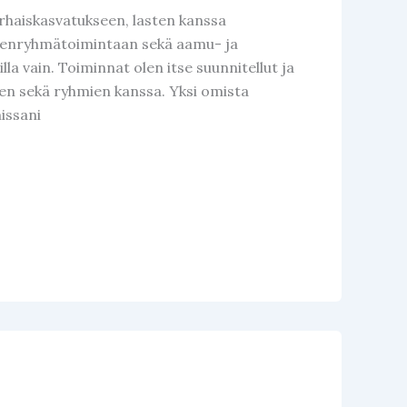
haiskasvatukseen, lasten kanssa
ta pienryhmätoimintaan sekä aamu- ja
lla vain. Toiminnat olen itse suunnitellut ja
ien sekä ryhmien kanssa. Yksi omista
issani