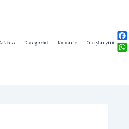
Arkisto
Kategoriat
Kuuntele
Ota yhteyttä
Face
What