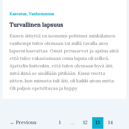
,
Kasvatus
Vanhemmuus
Turvallinen lapsuus
Ennen äitiyttä en isommin pohtinut minkälainen
vanhempi tulen olemaan tai millä tavalla aion
lapseni kasvattaa. Omat perusarvot ja ajatus siitä
että tulee rakastamaan omia lapsia oli selkeä.
Ajattelin kuitenkin, että tulen olemaan hyvä äiti,
mitä ikinä se sisällään pitikään. Kuusi vuotta
sitten, kun minusta tuli äiti, oli kaikki aivan uutta.
Oli paljon opeteltavaa ja hyppy
←
Previous
1
…
12
13
14